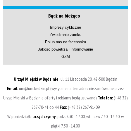
Bądź na bieżąco
Imprezy cykliczne
Zwiedzanie zamku
Polub nas na facebooku
Jakość powietrza i informowanie
GZM
Urząd Miejski w Będzinie,
ul. 11 Listopada 20, 42-500 Będzin
Email:
um@um.bedzin.pl (wysyłane na ten adres niezamówione przez
Urząd Miejski w Będzinie oferty i reklamy będą usuwane)
Telefon:
(+48 32)
267-70-41 do 44
Fax:
(+48 32) 267-91-09
W poniedziałki
urząd czynny
godz. 7.30 - 17.00, wt - czw 7.30 - 15.30, w
piątki 7.30 - 14.00