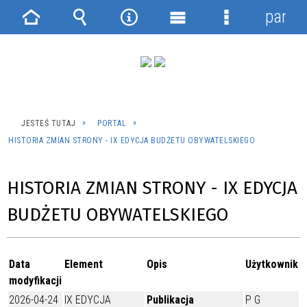
panel
Strona
Wyszukiwarka
Narzędzia
Menu
Menu
główna
główne
szczegółowe
JESTEŚ TUTAJ
PORTAL
HISTORIA ZMIAN STRONY - IX EDYCJA BUDŻETU OBYWATELSKIEGO
HISTORIA ZMIAN STRONY - IX EDYCJA
BUDŻETU OBYWATELSKIEGO
Data
Element
Opis
Użytkownik
modyfikacji
2026-04-24
IX EDYCJA
Publikacja
P G