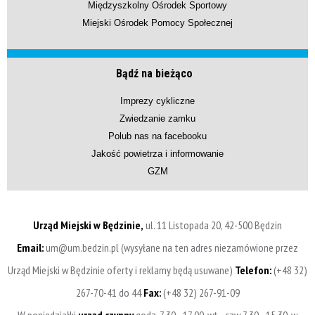
Międzyszkolny Ośrodek Sportowy
Miejski Ośrodek Pomocy Społecznej
Bądź na bieżąco
Imprezy cykliczne
Zwiedzanie zamku
Polub nas na facebooku
Jakość powietrza i informowanie
GZM
Urząd Miejski w Będzinie,
ul. 11 Listopada 20, 42-500 Będzin
Email:
um@um.bedzin.pl (wysyłane na ten adres niezamówione przez
Urząd Miejski w Będzinie oferty i reklamy będą usuwane)
Telefon:
(+48 32)
267-70-41 do 44
Fax:
(+48 32) 267-91-09
W poniedziałki
urząd czynny
godz. 7.30 - 17.00, wt - czw 7.30 - 15.30, w