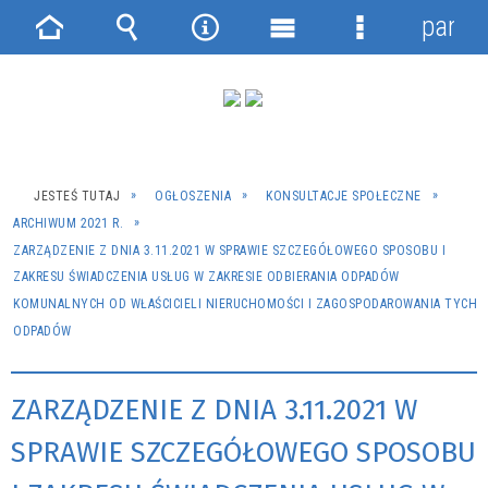
panel
Strona
Wyszukiwarka
Narzędzia
Menu
Menu
główna
główne
szczegółowe
JESTEŚ TUTAJ
OGŁOSZENIA
KONSULTACJE SPOŁECZNE
ARCHIWUM 2021 R.
ZARZĄDZENIE Z DNIA 3.11.2021 W SPRAWIE SZCZEGÓŁOWEGO SPOSOBU I
ZAKRESU ŚWIADCZENIA USŁUG W ZAKRESIE ODBIERANIA ODPADÓW
KOMUNALNYCH OD WŁAŚCICIELI NIERUCHOMOŚCI I ZAGOSPODAROWANIA TYCH
ODPADÓW
ZARZĄDZENIE Z DNIA 3.11.2021 W
SPRAWIE SZCZEGÓŁOWEGO SPOSOBU