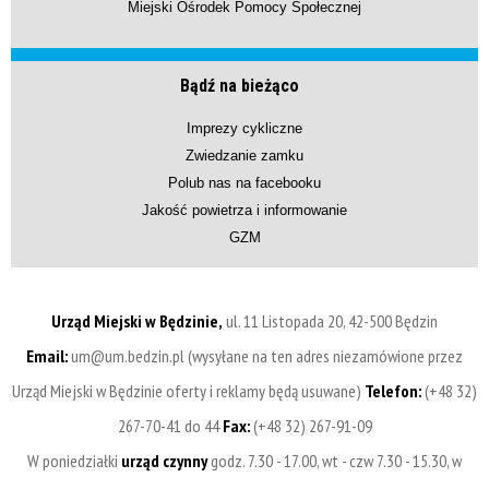
Miejski Ośrodek Pomocy Społecznej
Bądź na bieżąco
Imprezy cykliczne
Zwiedzanie zamku
Polub nas na facebooku
Jakość powietrza i informowanie
GZM
Urząd Miejski w Będzinie,
ul. 11 Listopada 20, 42-500 Będzin
Email:
um@um.bedzin.pl (wysyłane na ten adres niezamówione przez
Urząd Miejski w Będzinie oferty i reklamy będą usuwane)
Telefon:
(+48 32)
267-70-41 do 44
Fax:
(+48 32) 267-91-09
W poniedziałki
urząd czynny
godz. 7.30 - 17.00, wt - czw 7.30 - 15.30, w