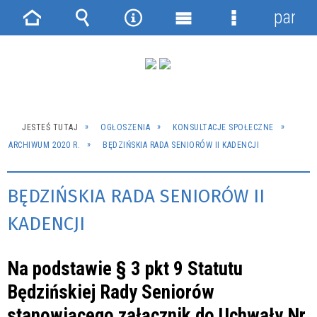
panel
Strona
Wyszukiwarka
Narzędzia
Menu
Menu
główna
główne
szczegółowe
JESTEŚ TUTAJ
OGŁOSZENIA
KONSULTACJE SPOŁECZNE
ARCHIWUM 2020 R.
BĘDZIŃSKIA RADA SENIORÓW II KADENCJI
BĘDZIŃSKIA RADA SENIORÓW II
KADENCJI
Na podstawie § 3 pkt 9 Statutu
Będzińskiej Rady Seniorów
stanowiącego załącznik do Uchwały Nr