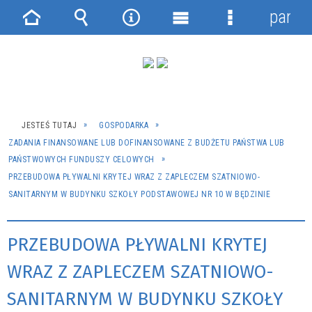
panel
Strona
Wyszukiwarka
Narzędzia
Menu
Menu
główna
główne
szczegółowe
JESTEŚ TUTAJ
GOSPODARKA
ZADANIA FINANSOWANE LUB DOFINANSOWANE Z BUDŻETU PAŃSTWA LUB
PAŃSTWOWYCH FUNDUSZY CELOWYCH
PRZEBUDOWA PŁYWALNI KRYTEJ WRAZ Z ZAPLECZEM SZATNIOWO-
SANITARNYM W BUDYNKU SZKOŁY PODSTAWOWEJ NR 10 W BĘDZINIE
PRZEBUDOWA PŁYWALNI KRYTEJ
WRAZ Z ZAPLECZEM SZATNIOWO-
SANITARNYM W BUDYNKU SZKOŁY