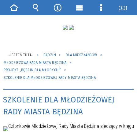
panel
Strona
Wyszukiwarka
Narzędzia
Menu
Menu
główna
główne
szczegółowe
JESTEŚ TUTAJ
BĘDZIN
DLA MIESZKAŃCÓW
MŁODZIEŻOWA RADA MIASTA BĘDZINA
PROJEKT „BĘDZIN DLA MŁODYCH!”
SZKOLENIE DLA MŁODZIEŻOWEJ RADY MIASTA BĘDZINA
SZKOLENIE DLA MŁODZIEŻOWEJ
RADY MIASTA BĘDZINA