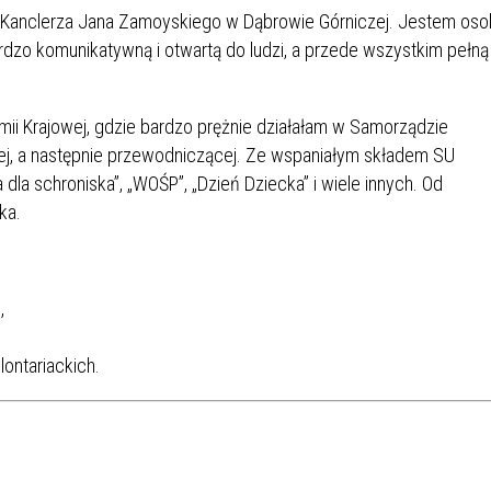
IÓW
DLA WYRÓŻNIAJĄCYCH SIĘ
. Kanclerza Jana Zamoyskiego w Dąbrowie Górniczej. Jestem os
Y PRACY
PROGRAM WSPARCIA "ROD
UCZNIÓW
rdzo komunikatywną i otwartą do ludzi, a przede wszystkim pełną
3+ GÓRĄ!"
DANIE PLACÓWEK
DOFINANSOWANIE KOSZT
OGÓLNY
BLICZNYCH
BĘDZIŃSKA KARTA SENIOR
KSZTAŁCENIA PRACOWNIK
ii Krajowej, gdzie bardzo prężnie działałam w Samorządzie
MŁODOCIANYCH
ej, a następnie przewodniczącej. Ze wspaniałym składem SU
 dla schroniska”, „WOŚP”, „Dzień Dziecka” i wiele innych. Od
WOWA SZKOŁA MUZYCZNA
ZADANIA DOFINANSOWANE
ka.
NIA EDUKACYJNO-
IM. FRYDERYKA CHOPINA
REJESTR DANYCH
BUDŻETU PAŃSTWA
GICZNA W RAMACH
KONTAKTOWYCH (RDK)
KTU ZAGŁĘBIOWSKI PARK
YZAKŁADOWA KASA
DOFINANSOWANIE „ZIELO
RNY
MOGOWO-POŻYCZKOWA
SZKÓŁ” Z WOJEWÓDZKIEGO
,
WNIKÓW OŚWIATY
FUNDUSZU OCHRONY
MACJE MOPS BĘDZIN
INFORMACJE ARIMR
ŚRODOWISKA I GOSPODARK
ontariackich.
WODNEJ W KATOWICACH
 SKARBOWY
JAZNA SZKOŁA” RZĄDOWY
INFORMACJE DOTYCZĄCE
KONKURSY NA STANOWISK
RAM WYRÓWNYWANIA
TRANSPLANTACJI
DYREKTORA
 EDUKACYJNYCH DZIECI I