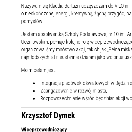
UCZN
Nazywam się Klaudia Bartuzi i uczęszczam do V LO im
KARTA DUŻEJ RODZINY
OFERT
o nieskończonej energii, kreatywną, żądną przygód, ba
pomysłów.
AWANS ZAWODOWY NAUCZYCIELI
ZAKŁA
AKTYWIZACJA SPOŁECZNO–
PLAN 
NIEPU
Jestem absolwentką Szkoły Podstawowej nr 10 im. Arm
ZAWODOWA OSÓB
Uczniowskim, pełniąc kolejno rolę wiceprzewodnicząc
NIEPEŁNOSPRAWNYCH
organizowaliśmy mnóstwo akcji, takich jak „Pełna miska
STYPENDIUM MIASTA BĘDZINA
PAŃST
najmłodszych lat nieustannie działam jako wolontariusz
PODATKI LOKALNE –
KAMPA
I ST. 
PODSTAWOWE INFORMACJE,
EKOLO
Moim celem jest:
STAWKI I FORMULARZE
DOTACJE DLA NIEPUBLICZNYCH
PROJE
MIĘDZ
SZKÓŁ I PRZEDSZKOLI W
LINEA
ZAPO
Integracja placówek oświatowych w Będzinie
BĘDZINIE
PRACO
Zaangażowanie w rozwój miasta,
INFORMACJE ZUS
INFOR
Rozpowszechnianie wśród będzinian akcji wol
Krzysztof Dymek
INFORMACJE KRUS
POMOC ZDROWOTNA DLA
URZĄD
„PRZY
NAUCZYCIELI
PROG
SZANS
Wiceprzewodniczący