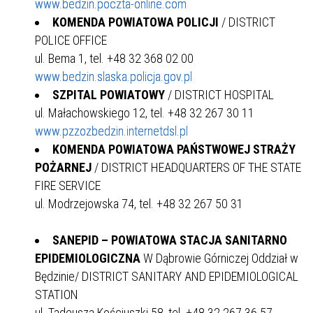
www.bedzin.poczta-online.com
KOMENDA POWIATOWA POLICJI
/ DISTRICT
POLICE OFFICE
ul. Bema 1, tel. +48 32 368 02 00
www.bedzin.slaska.policja.gov.pl
SZPITAL POWIATOWY
/ DISTRICT HOSPITAL
ul. Małachowskiego 12, tel. +48 32 267 30 11
www.pzzozbedzin.internetdsl.pl
KOMENDA POWIATOWA PAŃSTWOWEJ STRAŻY
POŻARNEJ
/ DISTRICT HEADQUARTERS OF THE STATE
FIRE SERVICE
ul. Modrzejowska 74, tel. +48 32 267 50 31
SANEPID – POWIATOWA STACJA SANITARNO
EPIDEMIOLOGICZNA
W Dąbrowie Górniczej Oddział w
Będzinie/ DISTRICT SANITARY AND EPIDEMIOLOGICAL
STATION
ul. Tadeusza Kościuszki 58, tel. +48 32 267 36 57