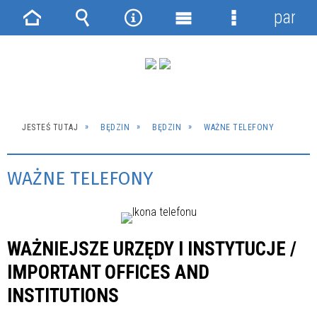
panel
Strona
Wyszukiwarka
Narzędzia
Menu
Menu
główna
główne
szczegółowe
JESTEŚ TUTAJ
BĘDZIN
BĘDZIN
WAŻNE TELEFONY
WAŻNE TELEFONY
WAŻNIEJSZE URZĘDY I INSTYTUCJE /
IMPORTANT OFFICES AND
INSTITUTIONS