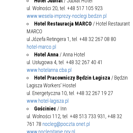
Hotel Jubilat
/ Jubilat Hotel
ul. Wolności 20, tel. +48 517 105 923
www.wesela-imprezy-noclegi.bedzin.pl
Hotel Restauracja MARCO
/ Hotel Restaurant
MARCO
ul.Józefa Retingera 1, tel. +48 32 267 08 80
hotel-marco.pl
Hotel Anna
/ Anna Hotel
ul. Usługowa 4, tel. +48 32 267 40 41
www.hotelanna.cba.pl
Hotel Pracowniczy Będzin Łagisza
/ Będzin
Lagisza Workers' Hostel
ul. Energetyczna 10, tel. +48 32 267 19 27
www.hotel-lagisza.pl
Gościniec
/ Inn
ul. Wolności 112, tel. +48 513 733 931, +48 32
761 78
nocleg@poczta.onet.pl
www.noclegitanie.prv.pl