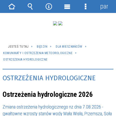
panel
Strona
Wyszukiwarka
Narzędzia
Menu
Menu
główna
główne
szczegółowe
JESTEŚ TUTAJ
BĘDZIN
DLA MIESZKAŃCÓW
KOMUNIKATY I OSTRZEŻENIA METEOROLOGICZNE
OSTRZEŻENIA HYDROLOGICZNE
OSTRZEŻENIA HYDROLOGICZNE
Ostrzeżenia hydrologiczne 2026
Zmiana ostrzeżenia hydrologicznego nz dnia 7.08.2026 -
gwałtowne wzrosty stanów wody Mała Wisła, Przemsza, Soła