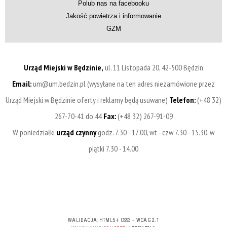
Polub nas na facebooku
Jakość powietrza i informowanie
GZM
Urząd Miejski w Będzinie,
ul. 11 Listopada 20, 42-500 Będzin
Email:
um@um.bedzin.pl (wysyłane na ten adres niezamówione przez
Urząd Miejski w Będzinie oferty i reklamy będą usuwane)
Telefon:
(+48 32)
267-70-41 do 44
Fax:
(+48 32) 267-91-09
W poniedziałki
urząd czynny
godz. 7.30 - 17.00, wt - czw 7.30 - 15.30, w
piątki 7.30 - 14.00
WALIDACJA:
HTML5
+
CSS3
+
WCAG 2.1