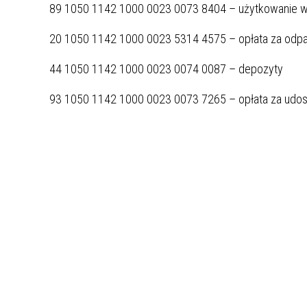
UCZN
89 1050 1142 1000 0023 0073 8404 – użytkowanie wi
KARTA DUŻEJ RODZINY
OFERT
20 1050 1142 1000 0023 5314 4575 – opłata za odp
AWANS ZAWODOWY NAUCZYCIELI
ZAKŁA
44 1050 1142 1000 0023 0074 0087 – depozyty
AKTYWIZACJA SPOŁECZNO–
PLAN 
NIEPU
ZAWODOWA OSÓB
93 1050 1142 1000 0023 0073 7265 – opłata za udos
NIEPEŁNOSPRAWNYCH
STYPENDIUM MIASTA BĘDZINA
PAŃST
PODATKI LOKALNE –
KAMPA
I ST. 
PODSTAWOWE INFORMACJE,
EKOLO
STAWKI I FORMULARZE
DOTACJE DLA NIEPUBLICZNYCH
PROJE
MIĘDZ
SZKÓŁ I PRZEDSZKOLI W
LINEA
ZAPO
BĘDZINIE
PRACO
INFORMACJE ZUS
INFOR
INFORMACJE KRUS
POMOC ZDROWOTNA DLA
URZĄD
„PRZY
NAUCZYCIELI
PROG
SZANS