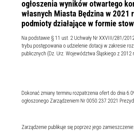
UCZN
ogłoszenia wyników otwartego konk
KARTA DUŻEJ RODZINY
OFERT
własnych Miasta Będzina w 2021 r
podmioty działające w formie stow
AWANS ZAWODOWY NAUCZYCIELI
ZAKŁA
AKTYWIZACJA SPOŁECZNO–
PLAN 
NIEPU
ZAWODOWA OSÓB
Na podstawie § 11 ust. 2 Uchwały Nr XXVIII/281/2012 
NIEPEŁNOSPRAWNYCH
trybu postępowania o udzielenie dotacji w zakresie r
STYPENDIUM MIASTA BĘDZINA
PAŃST
publicznych (Dz. Urz. Województwa Śląskiego z 2012 r
PODATKI LOKALNE –
KAMPA
I ST. 
PODSTAWOWE INFORMACJE,
EKOLO
STAWKI I FORMULARZE
DOTACJE DLA NIEPUBLICZNYCH
PROJE
MIĘDZ
SZKÓŁ I PRZEDSZKOLI W
LINEA
ZAPO
BĘDZINIE
PRACO
Dokonać zmiany terminu rozpatrzenia ofert do dnia 6.
INFORMACJE ZUS
INFOR
ogłoszonego Zarządzeniem Nr 0050.237.2021 Prezyden
INFORMACJE KRUS
POMOC ZDROWOTNA DLA
URZĄD
„PRZY
NAUCZYCIELI
PROG
Zarządzenie publikuje się poprzez jego zamieszczenie
SZANS