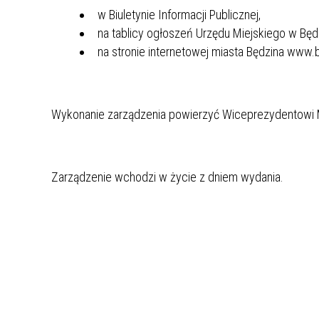
MŁODZ
w Biuletynie Informacji Publicznej,
SZANSA – FORMY AKTYWNEGO
MŁODZ
W LAT
na tablicy ogłoszeń Urzędu Miejskiego w Będz
WSPARCIA OBSZARU
BĘDZI
na stronie internetowej miasta Będzina www.b
ZREWITALIZOWANEGO
BĘDZIŃSKA AKADEMIA MAŁEGO
AKCJA
SPORTOWCA
ALKO
Wykonanie zarządzenia powierzyć Wiceprezydentowi M
PROJEKT EKOLIDERKI
PRACA
Zarządzenie wchodzi w życie z dniem wydania.
WZMOCNIENIE PROCESU
INFOR
SPRAWIEDLIWEJ TRANSFORMACJI
WYMAG
ŚLĄSKA
KONKURS FOTOGRAFICZNY
URZĄD 
„METROPOLIA. PRZEZ PRYZMAT
KONKU
WODY”
PRZEW
NADZO
NAJLE