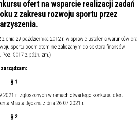
IÓW
DLA WYRÓŻNIAJĄCYCH SIĘ
ursu ofert na wsparcie realizacji zadań
Y PRACY
PROGRAM WSPARCIA "ROD
UCZNIÓW
oku z zakresu rozwoju sportu przez
3+ GÓRĄ!"
arzyszenia.
DANIE PLACÓWEK
DOFINANSOWANIE KOSZT
OGÓLNY
BLICZNYCH
BĘDZIŃSKA KARTA SENIOR
KSZTAŁCENIA PRACOWNIK
MŁODOCIANYCH
z dnia 29 października 2012 r. w sprawie ustalenia warunków or
ozwoju sportu podmiotom nie zaliczanym do sektora finansów
WOWA SZKOŁA MUZYCZNA
ZADANIA DOFINANSOWANE
. Poz. 5017 z późn. zm.)
NIA EDUKACYJNO-
IM. FRYDERYKA CHOPINA
REJESTR DANYCH
BUDŻETU PAŃSTWA
GICZNA W RAMACH
KONTAKTOWYCH (RDK)
zarządzam:
KTU ZAGŁĘBIOWSKI PARK
YZAKŁADOWA KASA
DOFINANSOWANIE „ZIELO
§ 1
RNY
MOGOWO-POŻYCZKOWA
SZKÓŁ” Z WOJEWÓDZKIEGO
WNIKÓW OŚWIATY
FUNDUSZU OCHRONY
09.2021 r., zgłoszonych w ramach otwartego konkursu ofert
MACJE MOPS BĘDZIN
INFORMACJE ARIMR
ŚRODOWISKA I GOSPODARK
ta Miasta Będzina z dnia 26.07.2021 r.
WODNEJ W KATOWICACH
§ 2
 SKARBOWY
JAZNA SZKOŁA” RZĄDOWY
INFORMACJE DOTYCZĄCE
KONKURSY NA STANOWISK
RAM WYRÓWNYWANIA
TRANSPLANTACJI
DYREKTORA
:
 EDUKACYJNYCH DZIECI I