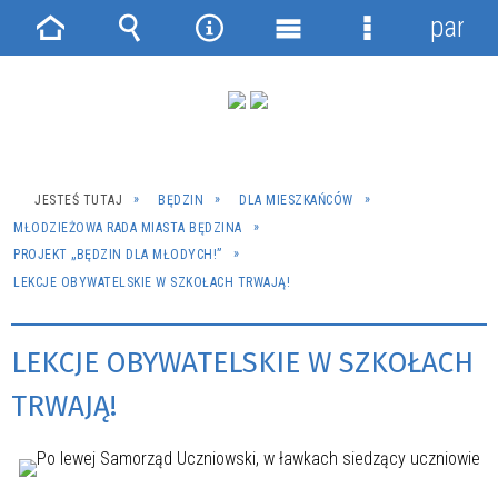
panel
Strona
Wyszukiwarka
Narzędzia
Menu
Menu
główna
główne
szczegółowe
JESTEŚ TUTAJ
BĘDZIN
DLA MIESZKAŃCÓW
MŁODZIEŻOWA RADA MIASTA BĘDZINA
PROJEKT „BĘDZIN DLA MŁODYCH!”
LEKCJE OBYWATELSKIE W SZKOŁACH TRWAJĄ!
LEKCJE OBYWATELSKIE W SZKOŁACH
TRWAJĄ!