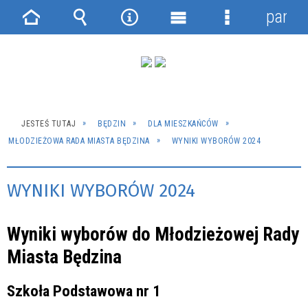
panel
Strona
Wyszukiwarka
Narzędzia
Menu
Menu
główna
główne
szczegółowe
JESTEŚ TUTAJ
BĘDZIN
DLA MIESZKAŃCÓW
MŁODZIEŻOWA RADA MIASTA BĘDZINA
WYNIKI WYBORÓW 2024
WYNIKI WYBORÓW 2024
Wyniki wyborów do Młodzieżowej Rady
Miasta Będzina
Szkoła Podstawowa nr 1