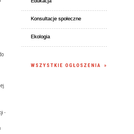
Edukacja
Konsultacje społeczne
Ekologia
do
WSZYSTKIE OGŁOSZENIA
ej.
i -
a