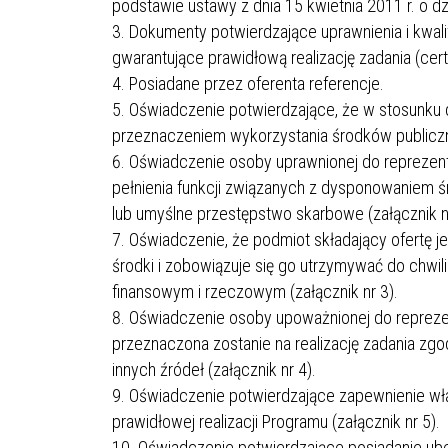
podstawie ustawy z dnia 15 kwietnia 2011 r. o dzi
Dokumenty potwierdzające uprawnienia i kwal
gwarantujące prawidłową realizację zadania (cer
Posiadane przez oferenta referencje.
Oświadczenie potwierdzające, że w stosunku 
przeznaczeniem wykorzystania środków publiczny
Oświadczenie osoby uprawnionej do reprezent
pełnienia funkcji związanych z dysponowaniem ś
lub umyślne przestępstwo skarbowe (załącznik nr
Oświadczenie, że podmiot składający ofertę j
środki i zobowiązuje się go utrzymywać do chwi
finansowym i rzeczowym (załącznik nr 3).
Oświadczenie osoby upoważnionej do reprezen
przeznaczona zostanie na realizację zadania zgod
innych źródeł (załącznik nr 4).
Oświadczenie potwierdzające zapewnienie wł
prawidłowej realizacji Programu (załącznik nr 5).
Oświadczenie potwierdzające posiadanie ube