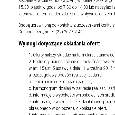
Będzinie – w biurze podawczym, w poniedziałek w godz
15.30, piątek w godz. od 7.30 do 14.00 lub nadsyłać l
zachowaniu terminu decyduje data wpływu do Urzędu M
Osobą uprawnioną do kontaktu z uczestnikami konkursu 
Gospodarczej, nr tel. (32) 267-92-46
Wymogi dotyczące składania ofert:
Oferty należy składać na formularzu stanowiąc
Podmioty ubiegające się o środki finansowe z
w art. 15 ust. 5 ustawy z dnia 11 września 2015 
a. szczegółowy sposób realizacji zadania,
b. termin i miejsce realizacji zadania,
c. harmonogram działań w zakresie realizacji zad
d. informację o wysokości wnioskowanych środ
e. informację o wcześniejszej działalności podmio
określonego w ogłoszeniu o konkursie ofert,
f. informację o posiadanych zasobach rzeczow