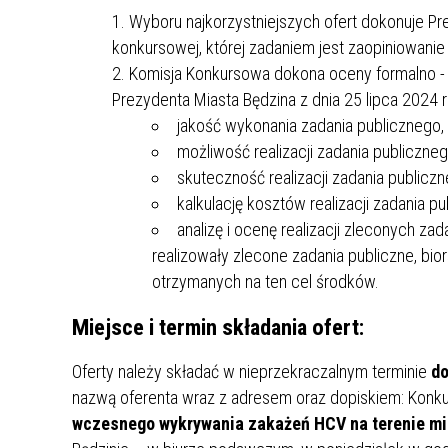
ZAKRE
Wyboru najkorzystniejszych ofert dokonuje Pr
konkursowej, której zadaniem jest zaopiniowanie
WAŻNA INFORMACJA - DOT.
Komisja Konkursowa dokona oceny formalno - m
PRZEPROWADZENIA OCENY
Prezydenta Miasta Będzina z dnia 25 lipca 2024
RYZYKA WEWNĘTRZNEGO
jakość wykonania zadania publicznego,
SYSTEMU WODOCIĄGOWEGO
możliwość realizacji zadania publiczneg
skuteczność realizacji zadania publiczn
kalkulację kosztów realizacji zadania p
analizę i ocenę realizacji zleconych z
realizowały zlecone zadania publiczne, bi
otrzymanych na ten cel środków.
Miejsce i termin składania ofert:
Oferty należy składać w nieprzekraczalnym terminie
do
nazwą oferenta wraz z adresem oraz dopiskiem: Konkurs
wczesnego wykrywania zakażeń HCV na terenie mia