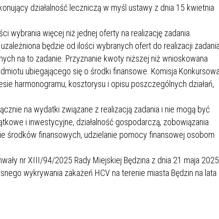
IEŻY „PRZYJAZNA SZKOŁA”
nujący działalność leczniczą w myśl ustawy z dnia 15 kwietnia
IEŻOWA RADA MIASTA
ACH 2025-2027
WYKAZ ZWIERZĄT ODŁOWI
NA
Z TERENU MIASTA
 wybrania więcej niż jednej oferty na realizację zadania.
leżniona będzie od ilości wybranych ofert do realizacji zadania
ych na to zadanie. Przyznanie kwoty niższej niż wnioskowana
 ŻYJ ZDROWO BEZ
GDZIE MOŻNA ZNALEŹĆ I J
odmiotu ubiegającego się o środki finansowe. Komisja Konkursow
HOLU
WYGLĄDA PRACA W NGO?
sie harmonogramu, kosztorysu i opisu poszczególnych działań,
PORADY OD PRACA.PL
znie na wydatki związane z realizacją zadania i nie mogą być
 W WOJSKU JAKO
BEZPŁATNY PORADNIK DLA
tkowe i inwestycyjne, działalność gospodarczą, zobowiązania
MATYK – JAK ZOSTAĆ?
KULTURY
ie środków finansowych, udzielanie pomocy finansowej osobom
ANIA, ZAROBKI
wały nr XIII/94/2025 Rady Miejskiej Będzina z dnia 21 maja 2025 
KNF - XV EDYCJA
KATOWICE OTWIERAJĄ DRZW
zesnego wykrywania zakażeń HCV na terenie miasta Będzin na lata
RSU O NAGRODĘ
CENTRUM ZARZĄDZANIA
ODNICZĄCEGO KOMISJI
RUCHEM
RU FINANSOWEGO ZA
PSZĄ PRACĘ DOKTORSKĄ Z