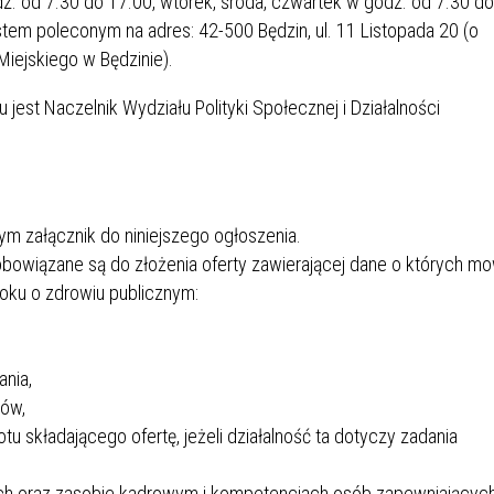
. od 7.30 do 17.00, wtorek, środa, czwartek w godz. od 7.30 do
istem poleconym na adres: 42-500 Będzin, ul. 11 Listopada 20 (o
iejskiego w Będzinie).
jest Naczelnik Wydziału Polityki Społecznej i Działalności
ym załącznik do niniejszego ogłoszenia.
obowiązane są do złożenia oferty zawierającej dane o których m
roku o zdrowiu publicznym:
ania,
ków,
tu składającego ofertę, jeżeli działalność ta dotyczy zadania
ych oraz zasobie kadrowym i kompetencjach osób zapewniającyc