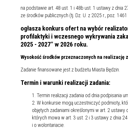
UCZN
na podstawie art. 48 ust. 1 i 48b ust. 1 ustawy z dnia
KARTA DUŻEJ RODZINY
OFERT
ze środków publicznych (tj. Dz. U. z 2025 r., poz. 1461
AWANS ZAWODOWY NAUCZYCIELI
ZAKŁA
ogłasza konkurs ofert na wybór realizato
AKTYWIZACJA SPOŁECZNO–
PLAN 
NIEPU
profilaktyki i wczesnego wykrywania zaka
ZAWODOWA OSÓB
NIEPEŁNOSPRAWNYCH
2025 - 2027” w 2026 roku.
STYPENDIUM MIASTA BĘDZINA
PAŃST
PODATKI LOKALNE –
KAMPA
I ST. 
Wysokość środków przeznaczonych na realizację za
PODSTAWOWE INFORMACJE,
EKOLO
Zadanie finansowane jest z budżetu Miasta Będzin.
STAWKI I FORMULARZE
DOTACJE DLA NIEPUBLICZNYCH
PROJE
MIĘDZ
SZKÓŁ I PRZEDSZKOLI W
LINEA
ZAPO
Termin i warunki realizacji zadania:
BĘDZINIE
PRACO
INFORMACJE ZUS
INFOR
Termin realizacji zadania od dnia podpisania 
W konkursie mogą uczestniczyć podmioty, któr
objętych zadaniami określonymi w art. 2 ustawy
INFORMACJE KRUS
POMOC ZDROWOTNA DLA
URZĄD
„PRZY
których mowa w art. 3 ust. 2 i 3 ustawy z dnia 2
NAUCZYCIELI
PROG
SZANS
i o wolontariacie.