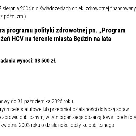
IÓW
DLA WYRÓŻNIAJĄCYCH SIĘ
 27 sierpnia 2004 r. o świadczeniach opieki zdrowotnej finansowan
Y PRACY
PROGRAM WSPARCIA "ROD
UCZNIÓW
3+ GÓRĄ!"
 z późn. zm.)
DANIE PLACÓWEK
DOFINANSOWANIE KOSZT
ra programu polityki zdrowotnej pn. „Program
OGÓLNY
BLICZNYCH
BĘDZIŃSKA KARTA SENIOR
KSZTAŁCENIA PRACOWNIK
żeń HCV na terenie miasta Będzin na lata
MŁODOCIANYCH
WOWA SZKOŁA MUZYCZNA
ZADANIA DOFINANSOWANE
NIA EDUKACYJNO-
IM. FRYDERYKA CHOPINA
REJESTR DANYCH
BUDŻETU PAŃSTWA
dania wynosi: 33 500 zł.
GICZNA W RAMACH
KONTAKTOWYCH (RDK)
KTU ZAGŁĘBIOWSKI PARK
YZAKŁADOWA KASA
DOFINANSOWANIE „ZIELO
RNY
MOGOWO-POŻYCZKOWA
SZKÓŁ” Z WOJEWÓDZKIEGO
WNIKÓW OŚWIATY
FUNDUSZU OCHRONY
MACJE MOPS BĘDZIN
INFORMACJE ARIMR
ŚRODOWISKA I GOSPODARK
umowy do 31 października 2026 roku.
WODNEJ W KATOWICACH
ych cele statutowe lub przedmiot działalności dotyczą spraw
 o zdrowiu publicznym, w tym organizacje pozarządowe i podmioty
 SKARBOWY
JAZNA SZKOŁA” RZĄDOWY
INFORMACJE DOTYCZĄCE
KONKURSY NA STANOWISK
4 kwietnia 2003 roku o działalności pożytku publicznego
RAM WYRÓWNYWANIA
TRANSPLANTACJI
DYREKTORA
 EDUKACYJNYCH DZIECI I