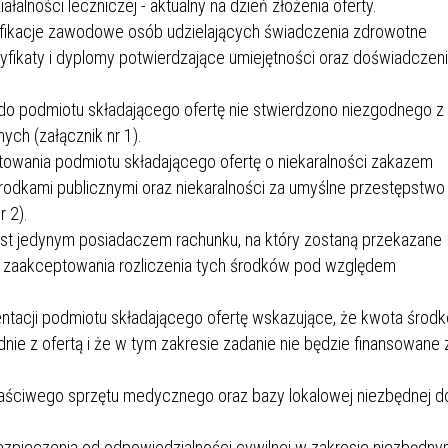
ałalności leczniczej - aktualny na dzień złożenia oferty.
ifikacje zawodowe osób udzielających świadczenia zdrowotne
tyfikaty i dyplomy potwierdzające umiejętności oraz doświadczeni
do podmiotu składającego ofertę nie stwierdzono niezgodnego z
ch (załącznik nr 1).
owania podmiotu składającego ofertę o niekaralności zakazem
rodkami publicznymi oraz niekaralności za umyślne przestępstwo
 2).
est jedynym posiadaczem rachunku, na który zostaną przekazane
li zaakceptowania rozliczenia tych środków pod względem
tacji podmiotu składającego ofertę wskazujące, że kwota środ
nie z ofertą i że w tym zakresie zadanie nie będzie finansowane 
aściwego sprzętu medycznego oraz bazy lokalowej niezbędnej d
zpieczenia od odpowiedzialności cywilnej w zakresie niezbędn