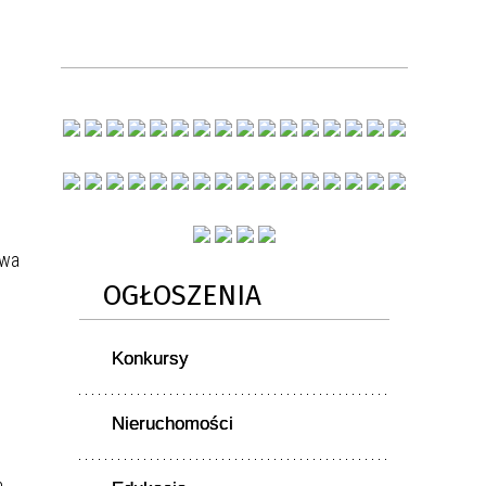
owa
OGŁOSZENIA
Konkursy
Nieruchomości
h