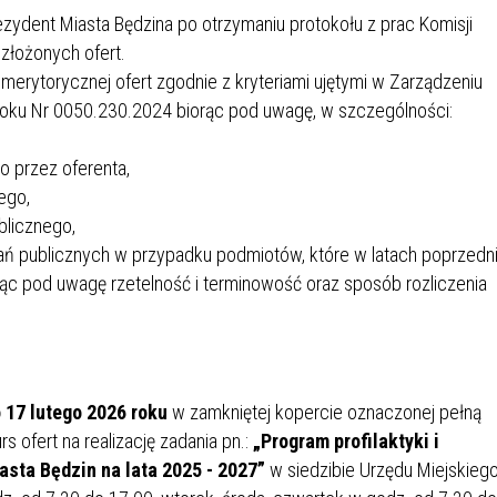
SU RYNKU FINANSOWEGO
ezydent Miasta Będzina po otrzymaniu protokołu z prac Komisji
 złożonych ofert.
erytorycznej ofert zgodnie z kryteriami ujętymi w Zarządzeniu
 roku Nr 0050.230.2024 biorąc pod uwagę, w szczególności:
o przez oferenta,
ego,
ublicznego,
adań publicznych w przypadku podmiotów, które w latach poprzedn
orąc pod uwagę rzetelność i terminowość oraz sposób rozliczenia
 17 lutego 2026 roku
w zamkniętej kopercie oznaczonej pełną
 ofert na realizację zadania pn.:
„Program profilaktyki i
sta Będzin na lata 2025 - 2027”
w siedzibie Urzędu Miejskieg