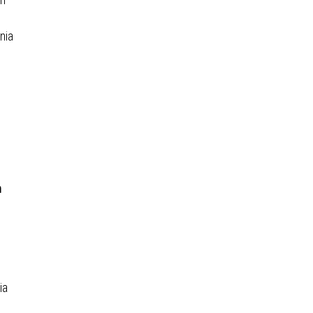
nia
m
ia