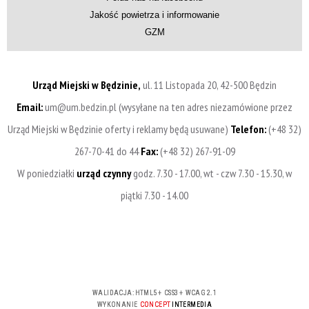
Jakość powietrza i informowanie
GZM
Urząd Miejski w Będzinie,
ul. 11 Listopada 20, 42-500 Będzin
Email:
um@um.bedzin.pl (wysyłane na ten adres niezamówione przez
Urząd Miejski w Będzinie oferty i reklamy będą usuwane)
Telefon:
(+48 32)
267-70-41 do 44
Fax:
(+48 32) 267-91-09
W poniedziałki
urząd czynny
godz. 7.30 - 17.00, wt - czw 7.30 - 15.30, w
piątki 7.30 - 14.00
WALIDACJA:
HTML5
+
CSS3
+
WCAG 2.1
WYKONANIE
CONCEPT
INTERMEDIA