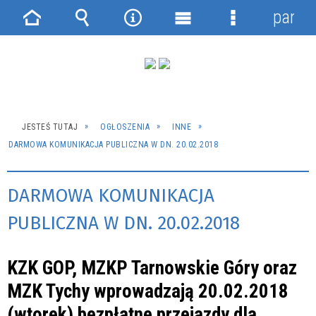
panel
Strona
Wyszukiwarka
Narzędzia
Menu
Menu
główna
główne
szczegółowe
JESTEŚ TUTAJ
OGŁOSZENIA
INNE
DARMOWA KOMUNIKACJA PUBLICZNA W DN. 20.02.2018
DARMOWA KOMUNIKACJA
PUBLICZNA W DN. 20.02.2018
KZK GOP, MZKP Tarnowskie Góry oraz
MZK Tychy wprowadzają 20.02.2018
(wtorek) bezpłatne przejazdy dla