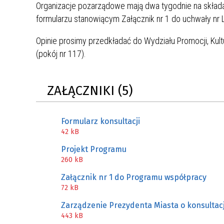
Organizacje pozarządowe mają dwa tygodnie na składa
MŁODZ
SZANSA – FORMY AKTYWNEGO
MŁODZ
W LAT
formularzu stanowiącym Załącznik nr 1 do uchwały nr 
WSPARCIA OBSZARU
BĘDZI
Opinie prosimy przedkładać do Wydziału Promocji, Kult
ZREWITALIZOWANEGO
(pokój nr 117).
BĘDZIŃSKA AKADEMIA MAŁEGO
AKCJA
SPORTOWCA
ALKO
ZAŁĄCZNIKI (5)
PROJEKT EKOLIDERKI
PRACA
Formularz konsultacji
WZMOCNIENIE PROCESU
INFOR
42 kB
SPRAWIEDLIWEJ TRANSFORMACJI
WYMAG
Projekt Programu
ŚLĄSKA
260 kB
KONKURS FOTOGRAFICZNY
URZĄD 
Załącznik nr 1 do Programu współpracy
„METROPOLIA. PRZEZ PRYZMAT
KONKU
72 kB
WODY”
PRZEW
Zarządzenie Prezydenta Miasta o konsultac
NADZO
443 kB
NAJLE