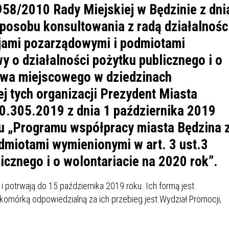
IÓW
DLA WYRÓŻNIAJĄCYCH SIĘ
58/2010 Rady Miejskiej w Będzinie z dni
Y PRACY
PROGRAM WSPARCIA "ROD
UCZNIÓW
posobu konsultowania z radą działalnośc
3+ GÓRĄ!"
DANIE PLACÓWEK
DOFINANSOWANIE KOSZT
cjami pozarządowymi i podmiotami
OGÓLNY
BLICZNYCH
BĘDZIŃSKA KARTA SENIOR
KSZTAŁCENIA PRACOWNIK
y o działalności pożytku publicznego i o
MŁODOCIANYCH
awa miejscowego w dziedzinach
WOWA SZKOŁA MUZYCZNA
ZADANIA DOFINANSOWANE
j tych organizacji Prezydent Miasta
NIA EDUKACYJNO-
IM. FRYDERYKA CHOPINA
REJESTR DANYCH
BUDŻETU PAŃSTWA
0.305.2019 z dnia 1 października 2019
GICZNA W RAMACH
KONTAKTOWYCH (RDK)
tu „Programu współpracy miasta Będzina 
KTU ZAGŁĘBIOWSKI PARK
YZAKŁADOWA KASA
DOFINANSOWANIE „ZIELO
RNY
MOGOWO-POŻYCZKOWA
SZKÓŁ” Z WOJEWÓDZKIEGO
dmiotami wymienionymi w art. 3 ust.3
WNIKÓW OŚWIATY
FUNDUSZU OCHRONY
icznego i o wolontariacie na 2020 rok”.
MACJE MOPS BĘDZIN
INFORMACJE ARIMR
ŚRODOWISKA I GOSPODARK
WODNEJ W KATOWICACH
i potrwają do 15 października 2019 roku. Ich formą jest
 SKARBOWY
JAZNA SZKOŁA” RZĄDOWY
INFORMACJE DOTYCZĄCE
KONKURSY NA STANOWISK
a komórką odpowiedzialną za ich przebieg jest Wydział Promocji,
RAM WYRÓWNYWANIA
TRANSPLANTACJI
DYREKTORA
 EDUKACYJNYCH DZIECI I