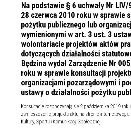
UCZN
Na podstawie § 6 uchwały Nr LIV/9
KARTA DUŻEJ RODZINY
OFERT
28 czerwca 2010 roku w sprawie s
AWANS ZAWODOWY NAUCZYCIELI
ZAKŁA
pożytku publicznego lub organiza
AKTYWIZACJA SPOŁECZNO–
PLAN 
NIEPU
wymienionymi w art. 3 ust. 3 ustaw
ZAWODOWA OSÓB
wolontariacie projektów aktów pr
NIEPEŁNOSPRAWNYCH
STYPENDIUM MIASTA BĘDZINA
PAŃST
dotyczących działalności statutowe
PODATKI LOKALNE –
KAMPA
I ST. 
Będzina wydał Zarządzenie Nr 005
PODSTAWOWE INFORMACJE,
EKOLO
roku w sprawie konsultacji projek
STAWKI I FORMULARZE
DOTACJE DLA NIEPUBLICZNYCH
PROJE
MIĘDZ
SZKÓŁ I PRZEDSZKOLI W
LINEA
ZAPO
organizacjami pozarządowymi i po
BĘDZINIE
PRACO
ustawy o działalności pożytku publ
INFORMACJE ZUS
INFOR
Konsultacje rozpoczynają się 2 października 2019 roku 
INFORMACJE KRUS
POMOC ZDROWOTNA DLA
URZĄD
„PRZY
zamieszczenie projektu aktu na stronie internetowej, 
NAUCZYCIELI
PROG
Kultury, Sportu i Komunikacji Społecznej.
SZANS