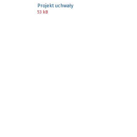
Projekt uchwały
ZAKRE
53 kB
WAŻNA INFORMACJA - DOT.
PRZEPROWADZENIA OCENY
RYZYKA WEWNĘTRZNEGO
SYSTEMU WODOCIĄGOWEGO