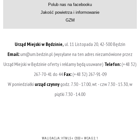
Polub nas na facebooku
Jakość powietrza i informowanie
GZM
Urząd Miejski w Będzinie,
ul. 11 Listopada 20, 42-500 Będzin
Email:
um@um.bedzin.pl (wysyłane na ten adres niezamówione przez
Urząd Miejski w Będzinie oferty i reklamy będą usuwane)
Telefon:
(+48 32)
267-70-41 do 44
Fax:
(+48 32) 267-91-09
W poniedziałki
urząd czynny
godz. 7.30 - 17.00, wt - czw 7.30 - 15.30, w
piątki 7.30 - 14.00
WALIDACJA:
HTML5
+
CSS3
+
WCAG 2.1