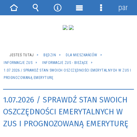
panel
Strona
Wyszukiwarka
Narzędzia
Menu
Menu
główna
główne
szczegółowe
JESTEŚ TUTAJ
BĘDZIN
DLA MIESZKAŃCÓW
INFORMACJE ZUS
INFORMACJE ZUS - BIEŻĄCE
1.07.2026 / SPRAWDŹ STAN SWOICH OSZCZĘDNOŚCI EMERYTALNYCH W ZUS I
PROGNOZOWANĄ EMERYTURĘ
1.07.2026 / SPRAWDŹ STAN SWOICH
OSZCZĘDNOŚCI EMERYTALNYCH W
ZUS I PROGNOZOWANĄ EMERYTURĘ