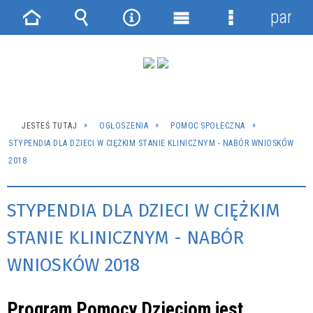
panel
Strona
Wyszukiwarka
Narzędzia
Menu
Menu
główna
główne
szczegółowe
JESTEŚ TUTAJ
OGŁOSZENIA
POMOC SPOŁECZNA
STYPENDIA DLA DZIECI W CIĘŻKIM STANIE KLINICZNYM - NABÓR WNIOSKÓW
2018
STYPENDIA DLA DZIECI W CIĘŻKIM
STANIE KLINICZNYM - NABÓR
WNIOSKÓW 2018
Program Pomocy Dzieciom jest