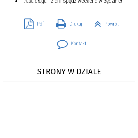
trasa długa - 2 dni: Spędź weekend w Będzinie!
Pdf
Drukuj
Powrót
Kontakt
STRONY W DZIALE