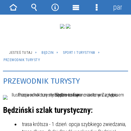
panel
Strona
Wyszukiwarka
Narzędzia
Menu
Menu
główna
główne
szczegółowe
JESTEŚ TUTAJ
BĘDZIN
SPORT I TURYSTYKA
PRZEWODNIK TURYSTY
PRZEWODNIK TURYSTY
Będziński szlak turystyczny:
trasa krótsza - 1 dzień: opcja szybkiego zwiedzania,