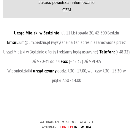
Jakość powietrza i informowanie
GZM
Urząd Miejski w Będzinie,
ul. 11 Listopada 20, 42-500 Będzin
Email:
um@um.bedzin.pl (wysyłane na ten adres niezamówione przez
Urząd Miejski w Będzinie oferty i reklamy będą usuwane)
Telefon:
(+48 32)
267-70-41 do 44
Fax:
(+48 32) 267-91-09
W poniedziałki
urząd czynny
godz. 7.30 - 17.00, wt - czw 7.30 - 15.30, w
piątki 7.30 - 14.00
WALIDACJA:
HTML5
+
CSS3
+
WCAG 2.1
WYKONANIE
CONCEPT
INTERMEDIA