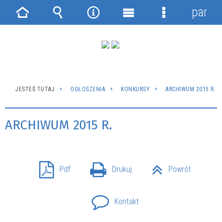
panel
Strona
Wyszukiwarka
Narzędzia
Menu
Menu
główna
główne
szczegółowe
JESTEŚ TUTAJ
OGŁOSZENIA
KONKURSY
ARCHIWUM 2015 R.
ARCHIWUM 2015 R.
Pdf
Drukuj
Powrót
Kontakt