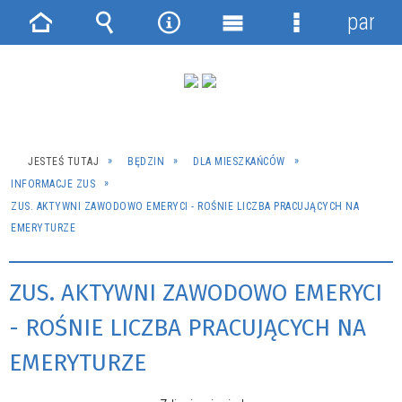
panel
Strona
Wyszukiwarka
Narzędzia
Menu
Menu
główna
główne
szczegółowe
JESTEŚ TUTAJ
BĘDZIN
DLA MIESZKAŃCÓW
INFORMACJE ZUS
ZUS. AKTYWNI ZAWODOWO EMERYCI - ROŚNIE LICZBA PRACUJĄCYCH NA
EMERYTURZE
ZUS. AKTYWNI ZAWODOWO EMERYCI
- ROŚNIE LICZBA PRACUJĄCYCH NA
EMERYTURZE