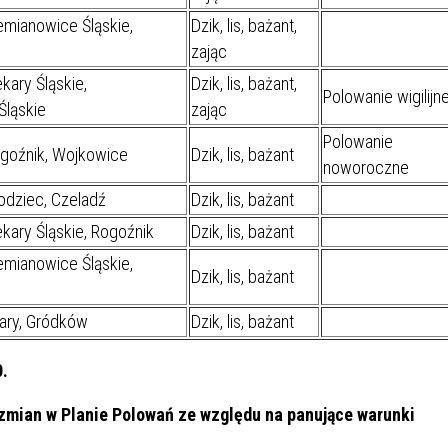
IEŻY „PRZYJAZNA SZKOŁA”
mianowice Śląskie,
Dzik, lis, bażant,
IEŻOWA RADA MIASTA
ACH 2025-2027
WYKAZ ZWIERZĄT ODŁOWI
zając
NA
Z TERENU MIASTA
ary Śląskie,
Dzik, lis, bażant,
Polowanie wigilijn
Śląskie
zając
 ŻYJ ZDROWO BEZ
GDZIE MOŻNA ZNALEŹĆ I J
Polowanie
goźnik, Wojkowice
Dzik, lis, bażant
HOLU
WYGLĄDA PRACA W NGO?
noworoczne
PORADY OD PRACA.PL
odziec, Czeladź
Dzik, lis, bażant
 W WOJSKU JAKO
BEZPŁATNY PORADNIK DLA
kary Śląskie, Rogoźnik
Dzik, lis, bażant
MATYK – JAK ZOSTAĆ?
KULTURY
mianowice Śląskie,
ANIA, ZAROBKI
Dzik, lis, bażant
ary, Gródków
Dzik, lis, bażant
KNF - XV EDYCJA
KATOWICE OTWIERAJĄ DRZW
0.
RSU O NAGRODĘ
CENTRUM ZARZĄDZANIA
ODNICZĄCEGO KOMISJI
RUCHEM
zmian w Planie Polowań ze względu na panujące warunki
RU FINANSOWEGO ZA
PSZĄ PRACĘ DOKTORSKĄ Z