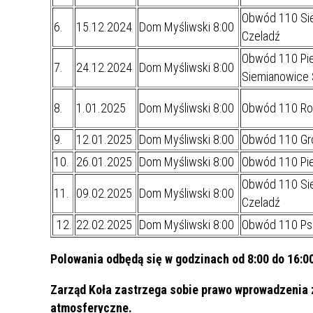
MŁODZ
Obwód 110 Sie
SZANSA – FORMY AKTYWNEGO
MŁODZ
W LAT
6.
15.12.2024
Dom Myśliwski 8:00
Czeladź
WSPARCIA OBSZARU
BĘDZI
Obwód 110 Piek
ZREWITALIZOWANEGO
7.
24.12.2024
Dom Myśliwski 8:00
Siemianowice 
BĘDZIŃSKA AKADEMIA MAŁEGO
AKCJA
8.
1.01.2025
Dom Myśliwski 8:00
Obwód 110 Ro
SPORTOWCA
ALKO
9.
12.01.2025
Dom Myśliwski 8:00
Obwód 110 Gr
PROJEKT EKOLIDERKI
PRACA
10.
26.01.2025
Dom Myśliwski 8:00
Obwód 110 Pie
WZMOCNIENIE PROCESU
INFOR
Obwód 110 Sie
11.
SPRAWIEDLIWEJ TRANSFORMACJI
09.02.2025
Dom Myśliwski 8:00
WYMAG
Czeladź
ŚLĄSKA
12.
22.02.2025
Dom Myśliwski 8:00
Obwód 110 Ps
KONKURS FOTOGRAFICZNY
URZĄD 
Polowania odbędą się w godzinach od 8:00 do 16:0
„METROPOLIA. PRZEZ PRYZMAT
KONKU
WODY”
PRZEW
Zarząd Koła zastrzega sobie prawo wprowadzenia 
NADZO
atmosferyczne.
NAJLE