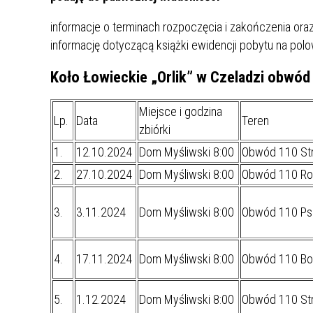
UCZN
KARTA DUŻEJ RODZINY
OFERT
informacje o terminach rozpoczęcia i zakończenia or
informację dotyczącą książki ewidencji pobytu na po
AWANS ZAWODOWY NAUCZYCIELI
ZAKŁA
AKTYWIZACJA SPOŁECZNO–
PLAN 
NIEPU
Koło Łowieckie „Orlik” w Czeladzi obwód 
ZAWODOWA OSÓB
NIEPEŁNOSPRAWNYCH
Miejsce i godzina
Lp.
STYPENDIUM MIASTA BĘDZINA
Data
Teren
PAŃST
zbiórki
PODATKI LOKALNE –
KAMPA
I ST. 
1.
12.10.2024
Dom Myśliwski 8:00
Obwód 110 Str
PODSTAWOWE INFORMACJE,
EKOLO
STAWKI I FORMULARZE
DOTACJE DLA NIEPUBLICZNYCH
PROJE
MIĘDZ
2.
27.10.2024
Dom Myśliwski 8:00
Obwód 110 Ro
SZKÓŁ I PRZEDSZKOLI W
LINEA
ZAPO
BĘDZINIE
PRACO
3.
3.11.2024
Dom Myśliwski 8:00
Obwód 110 Ps
INFORMACJE ZUS
INFOR
4.
17.11.2024
Dom Myśliwski 8:00
Obwód 110 Bo
INFORMACJE KRUS
POMOC ZDROWOTNA DLA
URZĄD
„PRZY
NAUCZYCIELI
PROG
5.
1.12.2024
Dom Myśliwski 8:00
Obwód 110 Str
SZANS