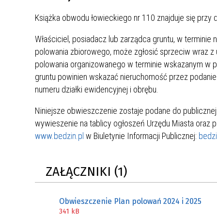
ZAKRE
Książka obwodu łowieckiego nr 110 znajduje się przy 
WAŻNA INFORMACJA - DOT.
Właściciel, posiadacz lub zarządca gruntu, w terminie
PRZEPROWADZENIA OCENY
polowania zbiorowego, może zgłosić sprzeciw wraz z
RYZYKA WEWNĘTRZNEGO
polowania organizowanego w terminie wskazanym w pla
SYSTEMU WODOCIĄGOWEGO
gruntu powinien wskazać nieruchomość przez podanie 
numeru działki ewidencyjnej i obrębu.
Niniejsze obwieszczenie zostaje podane do publiczne
wywieszenie na tablicy ogłoszeń Urzędu Miasta oraz p
www.bedzin.pl
w Biuletynie Informacji Publicznej:
bedzi
ZAŁĄCZNIKI (1)
Obwieszczenie Plan polowań 2024 i 2025
341 kB