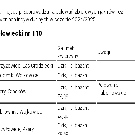
IÓW
DLA WYRÓŻNIAJĄCYCH SIĘ
Y PRACY
PROGRAM WSPARCIA "ROD
UCZNIÓW
az miejscu przeprowadzania polowań zbiorowych jak również
3+ GÓRĄ!"
lowaniach indywidualnych w sezonie 2024/2025.
DANIE PLACÓWEK
DOFINANSOWANIE KOSZT
OGÓLNY
BLICZNYCH
BĘDZIŃSKA KARTA SENIOR
KSZTAŁCENIA PRACOWNIK
łowiecki nr 110
MŁODOCIANYCH
Gatunek
WOWA SZKOŁA MUZYCZNA
ZADANIA DOFINANSOWANE
Uwagi
zwierzyny
NIA EDUKACYJNO-
IM. FRYDERYKA CHOPINA
REJESTR DANYCH
BUDŻETU PAŃSTWA
zyżowice, Las Grodziecki
Dzik, lis, bażant
GICZNA W RAMACH
KONTAKTOWYCH (RDK)
KTU ZAGŁĘBIOWSKI PARK
YZAKŁADOWA KASA
DOFINANSOWANIE „ZIELO
goźnik, Wojkowice
Dzik, lis, bażant
RNY
MOGOWO-POŻYCZKOWA
SZKÓŁ” Z WOJEWÓDZKIEGO
Polowanie
Dzik, lis, bażant,
WNIKÓW OŚWIATY
FUNDUSZU OCHRONY
ary, Gródków
Hubertowskie
MACJE MOPS BĘDZIN
zając
INFORMACJE ARIMR
ŚRODOWISKA I GOSPODARK
WODNEJ W KATOWICACH
Dzik, lis, bażant,
browniki, Wojkowice
zając
 SKARBOWY
JAZNA SZKOŁA” RZĄDOWY
INFORMACJE DOTYCZĄCE
KONKURSY NA STANOWISK
RAM WYRÓWNYWANIA
TRANSPLANTACJI
DYREKTORA
Dzik, lis, bażant,
zyżowice, Psary
 EDUKACYJNYCH DZIECI I
zając