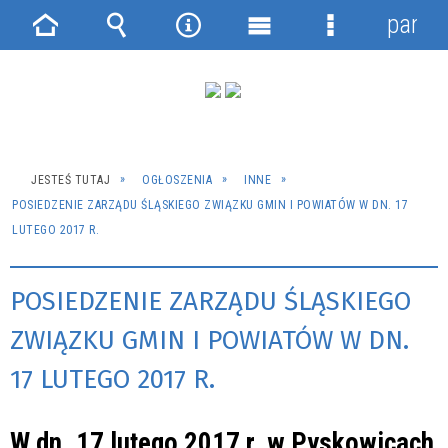
panel
Strona
Wyszukiwarka
Narzędzia
Menu
Menu
główna
główne
szczegółowe
JESTEŚ TUTAJ
OGŁOSZENIA
INNE
POSIEDZENIE ZARZĄDU ŚLĄSKIEGO ZWIĄZKU GMIN I POWIATÓW W DN. 17
LUTEGO 2017 R.
POSIEDZENIE ZARZĄDU ŚLĄSKIEGO
ZWIĄZKU GMIN I POWIATÓW W DN.
17 LUTEGO 2017 R.
W dn. 17 lutego 2017 r. w Pyskowicach