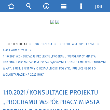
panel
Strona
Wyszukiwarka
Narzędzia
Menu
Menu
główna
główne
szczegółowe
JESTEŚ TUTAJ
OGŁOSZENIA
KONSULTACJE SPOŁECZNE
ARCHIWUM 2021 R.
1.10.2021/KONSULTACJE PROJEKTU „PROGRAMU WSPÓŁPRACY MIASTA
BĘDZINA Z ORGANIZACJAMI POZARZĄDOWYMI I PODMIOTAMI WYMIENIONYMI
W ART. 3 UST. 3 USTAWY O DZIAŁALNOŚCI POŻYTKU PUBLICZNEGO I O
WOLONTARIACIE NA 2022 ROK”
1.10.2021/KONSULTACJE PROJEKTU
„PROGRAMU WSPÓŁPRACY MIASTA