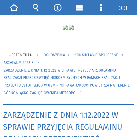
panel
Strona
Wyszukiwarka
Narzędzia
Menu
Menu
główna
główne
szczegółowe
JESTEŚ TUTAJ
OGŁOSZENIA
KONSULTACJE SPOŁECZNE
ARCHIWUM 2022 R.
ZARZĄDZENIE Z DNIA 1.12.2022 W SPRAWIE PRZYJĘCIA REGULAMINU
REALIZACJI PRZEDSIĘWZIĘĆ NISKOEMISYJNYCH W RAMACH REALIZACJI
PROJEKTU „STOP SMOG W GZM - POPRAWA JAKOŚCI POWIETRZA NA TERENIE
GÓRNOŚLĄSKO-ZAGŁĘBIOWSKIEJ METROPOLII”
ZARZĄDZENIE Z DNIA 1.12.2022 W
SPRAWIE PRZYJĘCIA REGULAMINU