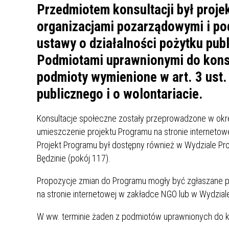
UCZN
Przedmiotem konsultacji był proje
KARTA DUŻEJ RODZINY
OFERT
organizacjami pozarządowymi i po
AWANS ZAWODOWY NAUCZYCIELI
ZAKŁA
ustawy o działalności pożytku publ
AKTYWIZACJA SPOŁECZNO–
PLAN 
NIEPU
Podmiotami uprawnionymi do konsu
ZAWODOWA OSÓB
podmioty wymienione w art. 3 ust.
NIEPEŁNOSPRAWNYCH
STYPENDIUM MIASTA BĘDZINA
PAŃST
publicznego i o wolontariacie.
PODATKI LOKALNE –
KAMPA
I ST. 
PODSTAWOWE INFORMACJE,
EKOLO
Konsultacje społeczne zostały przeprowadzone w okre
STAWKI I FORMULARZE
DOTACJE DLA NIEPUBLICZNYCH
PROJE
MIĘDZ
umieszczenie projektu Programu na stronie internetowej
SZKÓŁ I PRZEDSZKOLI W
LINEA
ZAPO
Projekt Programu był dostępny również w Wydziale Prom
BĘDZINIE
PRACO
Będzinie (pokój 117).
INFORMACJE ZUS
INFOR
Propozycje zmian do Programu mogły być zgłaszane 
na stronie internetowej w zakładce NGO lub w Wydziale 
INFORMACJE KRUS
POMOC ZDROWOTNA DLA
URZĄD
„PRZY
NAUCZYCIELI
PROG
W ww. terminie żaden z podmiotów uprawnionych do kons
SZANS