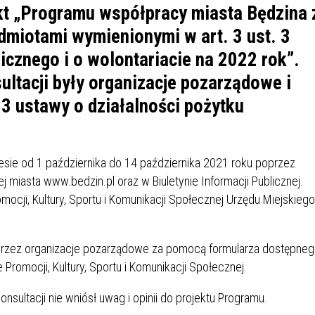
IÓW
DLA WYRÓŻNIAJĄCYCH SIĘ
kt „Programu współpracy miasta Będzina 
Y PRACY
PROGRAM WSPARCIA "ROD
UCZNIÓW
dmiotami wymienionymi w art. 3 ust. 3
3+ GÓRĄ!"
DANIE PLACÓWEK
DOFINANSOWANIE KOSZT
icznego i o wolontariacie na 2022 rok”.
OGÓLNY
BLICZNYCH
BĘDZIŃSKA KARTA SENIOR
KSZTAŁCENIA PRACOWNIK
ltacji były organizacje pozarządowe i
MŁODOCIANYCH
 3 ustawy o działalności pożytku
WOWA SZKOŁA MUZYCZNA
ZADANIA DOFINANSOWANE
NIA EDUKACYJNO-
IM. FRYDERYKA CHOPINA
REJESTR DANYCH
BUDŻETU PAŃSTWA
GICZNA W RAMACH
KONTAKTOWYCH (RDK)
sie od 1 października do 14 października 2021 roku poprzez
KTU ZAGŁĘBIOWSKI PARK
YZAKŁADOWA KASA
DOFINANSOWANIE „ZIELO
 miasta www.bedzin.pl oraz w Biuletynie Informacji Publicznej.
RNY
MOGOWO-POŻYCZKOWA
SZKÓŁ” Z WOJEWÓDZKIEGO
ocji, Kultury, Sportu i Komunikacji Społecznej Urzędu Miejskieg
WNIKÓW OŚWIATY
FUNDUSZU OCHRONY
MACJE MOPS BĘDZIN
INFORMACJE ARIMR
ŚRODOWISKA I GOSPODARK
WODNEJ W KATOWICACH
przez organizacje pozarządowe za pomocą formularza dostępne
Promocji, Kultury, Sportu i Komunikacji Społecznej.
 SKARBOWY
JAZNA SZKOŁA” RZĄDOWY
INFORMACJE DOTYCZĄCE
KONKURSY NA STANOWISK
RAM WYRÓWNYWANIA
TRANSPLANTACJI
DYREKTORA
ultacji nie wniósł uwag i opinii do projektu Programu.
 EDUKACYJNYCH DZIECI I