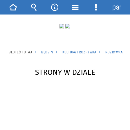
panel
Strona
Wyszukiwarka
Narzędzia
Menu
Menu
główna
główne
szczegółowe
JESTEŚ TUTAJ
BĘDZIN
KULTURA I ROZRYWKA
ROZRYWKA
STRONY W DZIALE