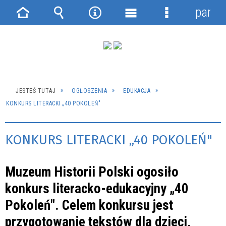
panel
Strona
Wyszukiwarka
Narzędzia
Menu
Menu
główna
główne
szczegółowe
JESTEŚ TUTAJ
OGŁOSZENIA
EDUKACJA
KONKURS LITERACKI „40 POKOLEŃ"
KONKURS LITERACKI „40 POKOLEŃ"
Muzeum Historii Polski ogosiło
konkurs literacko-edukacyjny „40
Pokoleń". Celem konkursu jest
przygotowanie tekstów dla dzieci,