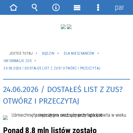
panel
Strona
Wyszukiwarka
Narzędzia
Menu
Menu
główna
główne
szczegółowe
JESTEŚ TUTAJ
BĘDZIN
DLA MIESZKAŃCÓW
INFORMACJE ZUS
24.06.2026 / DOSTAŁEŚ LIST Z ZUS? OTWÓRZ I PRZECZYTAJ
24.06.2026 / DOSTAŁEŚ LIST Z ZUS?
OTWÓRZ I PRZECZYTAJ
Ponad 8,8 mln listów zostało