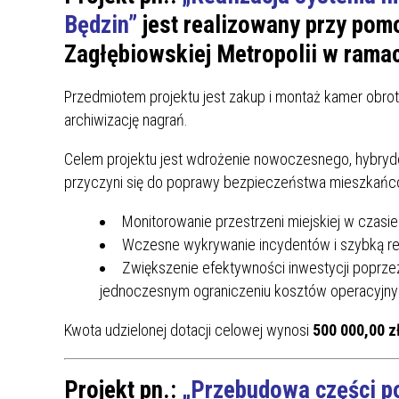
ZAKRE
Będzin”
jest realizowany przy pomo
Zagłębiowskiej Metropolii w rama
WAŻNA INFORMACJA - DOT.
PRZEPROWADZENIA OCENY
Przedmiotem projektu jest zakup i montaż kamer obrot
RYZYKA WEWNĘTRZNEGO
archiwizację nagrań.
SYSTEMU WODOCIĄGOWEGO
Celem projektu jest wdrożenie nowoczesnego, hybrydo
przyczyni się do poprawy bezpieczeństwa mieszkańc
Monitorowanie przestrzeni miejskiej w czasi
Wczesne wykrywanie incydentów i szybką rea
Zwiększenie efektywności inwestycji poprzez w
jednoczesnym ograniczeniu kosztów operacyjn
Kwota udzielonej dotacji celowej wynosi
500 000,00 zł
Projekt pn.:
„Przebudowa części p