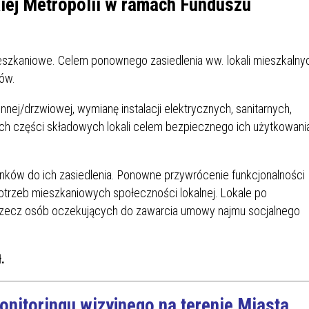
ej Metropolii w ramach Funduszu
IEŻY „PRZYJAZNA SZKOŁA”
IEŻOWA RADA MIASTA
ACH 2025-2027
WYKAZ ZWIERZĄT ODŁOWI
NA
Z TERENU MIASTA
ieszkaniowe. Celem ponownego zasiedlenia ww. lokali mieszkalny
tów.
 ŻYJ ZDROWO BEZ
GDZIE MOŻNA ZNALEŹĆ I J
HOLU
WYGLĄDA PRACA W NGO?
nej/drzwiowej, wymianę instalacji elektrycznych, sanitarnych,
PORADY OD PRACA.PL
ch części składowych lokali celem bezpiecznego ich użytkowani
 W WOJSKU JAKO
BEZPŁATNY PORADNIK DLA
MATYK – JAK ZOSTAĆ?
KULTURY
unków do ich zasiedlenia. Ponowne przywrócenie funkcjonalności
ANIA, ZAROBKI
 potrzeb mieszkaniowych społeczności lokalnej. Lokale po
zecz osób oczekujących do zawarcia umowy najmu socjalnego
KNF - XV EDYCJA
KATOWICE OTWIERAJĄ DRZW
RSU O NAGRODĘ
CENTRUM ZARZĄDZANIA
.
ODNICZĄCEGO KOMISJI
RUCHEM
RU FINANSOWEGO ZA
onitoringu wizyjnego na terenie Miasta
PSZĄ PRACĘ DOKTORSKĄ Z