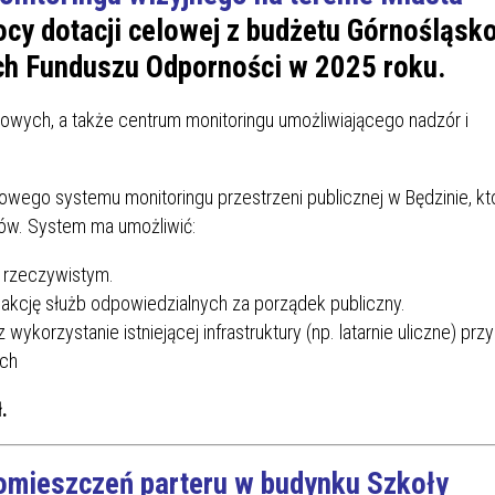
SU RYNKU FINANSOWEGO
cy dotacji celowej z budżetu Górnośląsk
ch Funduszu Odporności w 2025 roku.
owych, a także centrum monitoringu umożliwiającego nadzór i
wego systemu monitoringu przestrzeni publicznej w Będzinie, kt
ów. System ma umożliwić:
e rzeczywistym.
kcję służb odpowiedzialnych za porządek publiczny.
ykorzystanie istniejącej infrastruktury (np. latarnie uliczne) przy
ych
.
omieszczeń parteru w budynku Szkoły