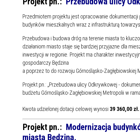
Projekt pn.:
Przebudowa ulicy Odk
Przedmiotem projektu jest opracowanie dokumentacji 
budynków mieszkalnych wraz z infrastrukturą towarzys
Przebudowa i budowa dróg na terenie miasta to kluczowy
działaniom miasto staje się bardziej przyjazne dla mi
inwestycji w regionie. Projekt ma charakter inwestycy
gospodarczy Będzina
a poprzez to do rozwoju Górnośląsko-Zagłębiowskiej M
Projekt pn.: „Przebudowa ulicy Odkrywkowej - dokumen
budżetu Górnośląsko-Zagłębiowskiej Metropolii w ra
Kwota udzielonej dotacji celowej wynosi
39 360,00 zł.
Projekt pn.:
Modernizacja budynkó
miasta Będzina.