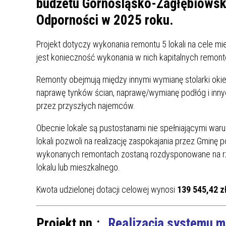
budżetu Górnośląsko-Zagłębiowski
MŁODZ
Odporności w 2025 roku.
SZANSA – FORMY AKTYWNEGO
MŁODZ
W LAT
WSPARCIA OBSZARU
BĘDZI
ZREWITALIZOWANEGO
Projekt dotyczy wykonania remontu 5 lokali na cele m
jest konieczność wykonania w nich kapitalnych remon
BĘDZIŃSKA AKADEMIA MAŁEGO
AKCJA
SPORTOWCA
ALKO
Remonty obejmują między innymi wymianę stolarki okien
naprawę tynków ścian, naprawę/wymianę podłóg i inny
przez przyszłych najemców.
PROJEKT EKOLIDERKI
PRACA
WZMOCNIENIE PROCESU
INFOR
Obecnie lokale są pustostanami nie spełniającymi war
SPRAWIEDLIWEJ TRANSFORMACJI
WYMAG
lokali pozwoli na realizację zaspokajania przez Gminę
ŚLĄSKA
wykonanych remontach zostaną rozdysponowane na r
lokalu lub mieszkalnego.
KONKURS FOTOGRAFICZNY
URZĄD 
„METROPOLIA. PRZEZ PRYZMAT
KONKU
Kwota udzielonej dotacji celowej wynosi
139 545,42 zł
WODY”
PRZEW
NADZO
Projekt pn.:
„Realizacja systemu m
NAJLE