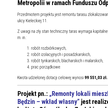
UCZN
Metropolii w ramach Funduszu Odp
KARTA DUŻEJ RODZINY
OFERT
Przedmiotem projektu jest remontu tarasu zlokalizowa
AWANS ZAWODOWY NAUCZYCIELI
ZAKŁA
ulicy Kieleckiej 11.
AKTYWIZACJA SPOŁECZNO–
PLAN 
NIEPU
ZAWODOWA OSÓB
Z uwagi na zły stan techniczny taras wymaga kapitalne
NIEPEŁNOSPRAWNYCH
m. in.:
STYPENDIUM MIASTA BĘDZINA
PAŃST
PODATKI LOKALNE –
KAMPA
I ST. 
robót rozbiórkowych,
PODSTAWOWE INFORMACJE,
EKOLO
robót izolacyjnych i posadzkarskich,
STAWKI I FORMULARZE
DOTACJE DLA NIEPUBLICZNYCH
PROJE
MIĘDZ
robót tynkarskich, blacharskich i malarskich,
SZKÓŁ I PRZEDSZKOLI W
LINEA
ZAPO
prac porządkowe.
BĘDZINIE
PRACO
INFORMACJE ZUS
INFOR
Kwota udzielonej dotacji celowej wynosi
99 551,03 zł.
Projekt pn.:
„Remonty lokali mies
INFORMACJE KRUS
POMOC ZDROWOTNA DLA
URZĄD
„PRZY
NAUCZYCIELI
PROG
Będzin – wkład własny”
jest reali
SZANS