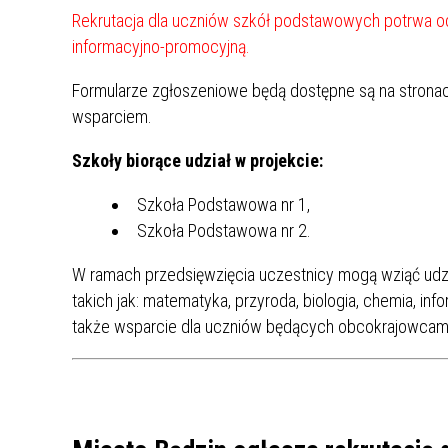
UCZN
Rekrutacja dla uczniów szkół podstawowych potrwa od
KARTA DUŻEJ RODZINY
OFERT
informacyjno-promocyjną.
AWANS ZAWODOWY NAUCZYCIELI
ZAKŁA
Formularze zgłoszeniowe będą dostępne są na stronac
AKTYWIZACJA SPOŁECZNO–
PLAN 
NIEPU
wsparciem.
ZAWODOWA OSÓB
NIEPEŁNOSPRAWNYCH
Szkoły biorące udział w projekcie:
STYPENDIUM MIASTA BĘDZINA
PAŃST
PODATKI LOKALNE –
KAMPA
I ST. 
Szkoła Podstawowa nr 1,
PODSTAWOWE INFORMACJE,
EKOLO
Szkoła Podstawowa nr 2.
STAWKI I FORMULARZE
DOTACJE DLA NIEPUBLICZNYCH
PROJE
MIĘDZ
SZKÓŁ I PRZEDSZKOLI W
LINEA
ZAPO
W ramach przedsięwzięcia uczestnicy mogą wziąć ud
BĘDZINIE
PRACO
takich jak: matematyka, przyroda, biologia, chemia, in
INFORMACJE ZUS
INFOR
także wsparcie dla uczniów będących obcokrajowcami 
INFORMACJE KRUS
POMOC ZDROWOTNA DLA
URZĄD
„PRZY
NAUCZYCIELI
PROG
SZANS