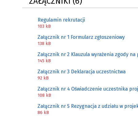
ZAŁĄCZNIKI (6)
ZAKRE
Regulamin rekrutacji
WAŻNA INFORMACJA - DOT.
103 kB
PRZEPROWADZENIA OCENY
RYZYKA WEWNĘTRZNEGO
Załącznik nr 1 Formularz zgłoszeniowy
SYSTEMU WODOCIĄGOWEGO
138 kB
Załącznik nr 2 Klauzula wyrażenia zgody n
145 kB
Załącznik nr 3 Deklaracja uczestnictwa
92 kB
Załącznik nr 4 Oświadczenie uczestnika pro
108 kB
Załącznik nr 5 Rezygnacja z udziału w proje
86 kB