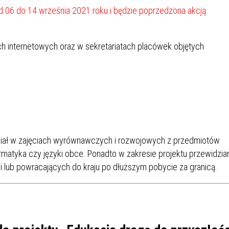
IÓW
DLA WYRÓŻNIAJĄCYCH SIĘ
 06 do 14 września 2021 roku i będzie poprzedzona akcją
Y PRACY
PROGRAM WSPARCIA "ROD
UCZNIÓW
3+ GÓRĄ!"
DANIE PLACÓWEK
DOFINANSOWANIE KOSZT
h internetowych oraz w sekretariatach placówek objętych
OGÓLNY
BLICZNYCH
BĘDZIŃSKA KARTA SENIOR
KSZTAŁCENIA PRACOWNIK
MŁODOCIANYCH
WOWA SZKOŁA MUZYCZNA
ZADANIA DOFINANSOWANE
NIA EDUKACYJNO-
IM. FRYDERYKA CHOPINA
REJESTR DANYCH
BUDŻETU PAŃSTWA
GICZNA W RAMACH
KONTAKTOWYCH (RDK)
KTU ZAGŁĘBIOWSKI PARK
YZAKŁADOWA KASA
DOFINANSOWANIE „ZIELO
RNY
MOGOWO-POŻYCZKOWA
SZKÓŁ” Z WOJEWÓDZKIEGO
ział w zajęciach wyrównawczych i rozwojowych z przedmiotów
WNIKÓW OŚWIATY
FUNDUSZU OCHRONY
formatyka czy języki obce. Ponadto w zakresie projektu przewidzia
MACJE MOPS BĘDZIN
INFORMACJE ARIMR
ŚRODOWISKA I GOSPODARK
lub powracających do kraju po dłuższym pobycie za granicą.
WODNEJ W KATOWICACH
 SKARBOWY
JAZNA SZKOŁA” RZĄDOWY
INFORMACJE DOTYCZĄCE
KONKURSY NA STANOWISK
RAM WYRÓWNYWANIA
TRANSPLANTACJI
DYREKTORA
 EDUKACYJNYCH DZIECI I