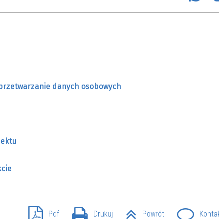
SU RYNKU FINANSOWEGO
a przetwarzanie danych osobowych
jektu
kcie
Pdf
Drukuj
Powrót
Konta