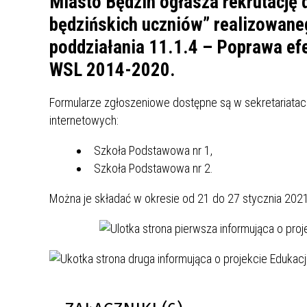
Miasto Będzin ogłasza rekrutację 
MŁODZ
będzińskich uczniów” realizowane
SZANSA – FORMY AKTYWNEGO
MŁODZ
W LAT
WSPARCIA OBSZARU
BĘDZI
poddziałania 11.1.4 – Poprawa ef
ZREWITALIZOWANEGO
WSL 2014-2020.
BĘDZIŃSKA AKADEMIA MAŁEGO
AKCJA
Formularze zgłoszeniowe dostępne są w sekretariatach
SPORTOWCA
ALKO
internetowych:
Szkoła Podstawowa nr 1,
PROJEKT EKOLIDERKI
PRACA
Szkoła Podstawowa nr 2.
WZMOCNIENIE PROCESU
INFOR
SPRAWIEDLIWEJ TRANSFORMACJI
WYMAG
Można je składać w okresie od 21 do 27 stycznia 2021
ŚLĄSKA
KONKURS FOTOGRAFICZNY
URZĄD 
„METROPOLIA. PRZEZ PRYZMAT
KONKU
WODY”
PRZEW
NADZO
NAJLE