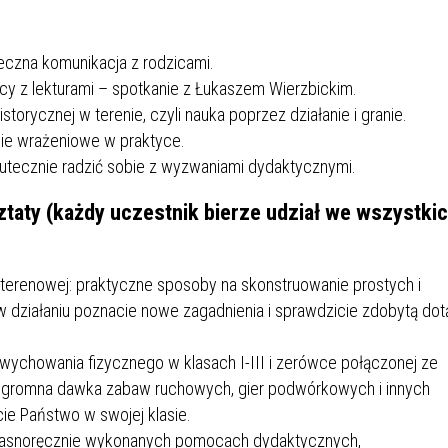
IEŻY „PRZYJAZNA SZKOŁA”
IEŻOWA RADA MIASTA
ACH 2025-2027
WYKAZ ZWIERZĄT ODŁOWI
NA
Z TERENU MIASTA
eczna komunikacja z rodzicami.
cy z lekturami – spotkanie z Łukaszem Wierzbickim.
istorycznej w terenie, czyli nauka poprzez działanie i granie.
 ŻYJ ZDROWO BEZ
GDZIE MOŻNA ZNALEŹĆ I J
anie wrażeniowe w praktyce.
HOLU
WYGLĄDA PRACA W NGO?
skutecznie radzić sobie z wyzwaniami dydaktycznymi.
PORADY OD PRACA.PL
taty (każdy uczestnik bierze udział we wszystki
 W WOJSKU JAKO
BEZPŁATNY PORADNIK DLA
MATYK – JAK ZOSTAĆ?
KULTURY
ANIA, ZAROBKI
 terenowej: praktyczne sposoby na skonstruowanie prostych i
 działaniu poznacie nowe zagadnienia i sprawdzicie zdobytą dot
KNF - XV EDYCJA
KATOWICE OTWIERAJĄ DRZW
 wychowania fizycznego w klasach I-III i zerówce połączonej ze
RSU O NAGRODĘ
CENTRUM ZARZĄDZANIA
Ogromna dawka zabaw ruchowych, gier podwórkowych i innych
ODNICZĄCEGO KOMISJI
RUCHEM
cie Państwo w swojej klasie.
RU FINANSOWEGO ZA
własnoręcznie wykonanych pomocach dydaktycznych,
PSZĄ PRACĘ DOKTORSKĄ Z