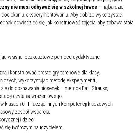
IÓW
DLA WYRÓŻNIAJĄCYCH SIĘ
czny nie musi odbywać się w szkolnej ławce
– najbardziej
Y PRACY
PROGRAM WSPARCIA "ROD
UCZNIÓW
u, dociekaniu, eksperymentowaniu. Aby dobrze wykorzystać
3+ GÓRĄ!"
 jednak dowiedzieć się, jak konstruować zajęcia, aby zabawa stała 
DANIE PLACÓWEK
DOFINANSOWANIE KOSZT
OGÓLNY
BLICZNYCH
BĘDZIŃSKA KARTA SENIOR
KSZTAŁCENIA PRACOWNIK
MŁODOCIANYCH
WOWA SZKOŁA MUZYCZNA
ZADANIA DOFINANSOWANE
tując własne, bezkosztowe pomoce dydaktyczne,
NIA EDUKACYJNO-
IM. FRYDERYKA CHOPINA
REJESTR DANYCH
BUDŻETU PAŃSTWA
GICZNA W RAMACH
KONTAKTOWYCH (RDK)
ną i konstruować proste gry terenowe dla klasy,
KTU ZAGŁĘBIOWSKI PARK
YZAKŁADOWA KASA
DOFINANSOWANIE „ZIELO
dniczych, wykorzystując metodę eksperymentu,
RNY
MOGOWO-POŻYCZKOWA
SZKÓŁ” Z WOJEWÓDZKIEGO
a się do poznawania piosenek – metoda Batii Strauss,
WNIKÓW OŚWIATY
FUNDUSZU OCHRONY
MACJE MOPS BĘDZIN
INFORMACJE ARIMR
ŚRODOWISKA I GOSPODARK
metodę czytania wrażeniowego,
WODNEJ W KATOWICACH
w klasach 0-III, ucząc innych kompetencji kluczowych,
lasowy zespół wsparcia,
 SKARBOWY
JAZNA SZKOŁA” RZĄDOWY
INFORMACJE DOTYCZĄCE
KONKURSY NA STANOWISK
orycznej i dzieci,
RAM WYRÓWNYWANIA
TRANSPLANTACJI
DYREKTORA
tać się twórczym nauczycielem.
 EDUKACYJNYCH DZIECI I