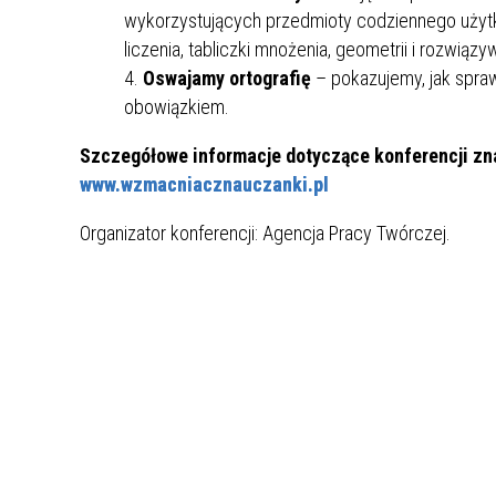
wykorzystujących przedmioty codziennego użytk
ZAKRE
liczenia, tabliczki mnożenia, geometrii i rozwiązy
WAŻNA INFORMACJA - DOT.
Oswajamy ortografię
– pokazujemy, jak sprawi
PRZEPROWADZENIA OCENY
obowiązkiem.
RYZYKA WEWNĘTRZNEGO
Szczegółowe informacje dotyczące konferencji zna
SYSTEMU WODOCIĄGOWEGO
www.wzmacniacznauczanki.pl
Organizator konferencji: Agencja Pracy Twórczej.