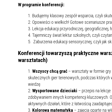
MŁODZ
W programie konferencji:
SZANSA – FORMY AKTYWNEGO
MŁODZ
W LAT
WSPARCIA OBSZARU
BĘDZI
Budujemy klasowy zespół wsparcia, czyli skut
ZREWITALIZOWANEGO
Opowieści o wielkich! Gotowe scenariusze pra
Lekcja edukacji przyrodniczej, geograficznej, h
BĘDZIŃSKA AKADEMIA MAŁEGO
AKCJA
Tajemniczy świat lektur szkolnych, czyli czyt
SPORTOWCA
ALKO
Zaburzenia edukacji sensorycznej, czyli jak 
Konferencji towarzyszą praktyczne warsz
PROJEKT EKOLIDERKI
PRACA
warsztatach)
WZMOCNIENIE PROCESU
INFOR
SPRAWIEDLIWEJ TRANSFORMACJI
WYMAG
Wszyscy chcą grać
– warsztaty w formie gry
ŚLĄSKA
skutecznych gier terenowych, podczas których w
wiedzę.
KONKURS FOTOGRAFICZNY
URZĄD 
Wysportowane dzieciaki
– przepis na lekcje
„METROPOLIA. PRZEZ PRYZMAT
KONKU
zdobywaniem innych kompetencji kluczowych. 
WODY”
PRZEW
aktywnych działań, które z łatwością zaadaptuje
NADZO
Kolorowa matematyka
– zajęcia oparte na 
NAJLE