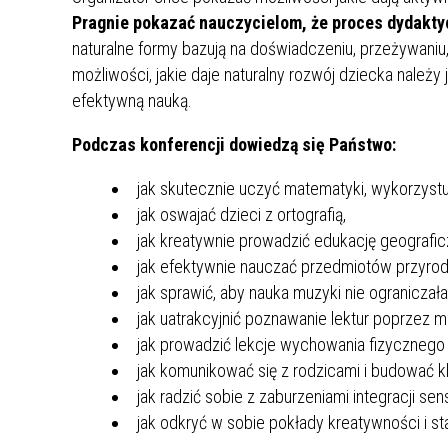
UCZN
Pragnie pokazać nauczycielom, że proces dydakty
KARTA DUŻEJ RODZINY
OFERT
naturalne formy bazują na doświadczeniu, przeżywani
możliwości, jakie daje naturalny rozwój dziecka należy
AWANS ZAWODOWY NAUCZYCIELI
ZAKŁA
efektywną nauką.
AKTYWIZACJA SPOŁECZNO–
PLAN 
NIEPU
ZAWODOWA OSÓB
Podczas konferencji dowiedzą się Państwo:
NIEPEŁNOSPRAWNYCH
STYPENDIUM MIASTA BĘDZINA
PAŃST
jak skutecznie uczyć matematyki, wykorzys
PODATKI LOKALNE –
KAMPA
I ST. 
jak oswajać dzieci z ortografią,
PODSTAWOWE INFORMACJE,
EKOLO
jak kreatywnie prowadzić edukację geograficz
STAWKI I FORMULARZE
DOTACJE DLA NIEPUBLICZNYCH
PROJE
MIĘDZ
jak efektywnie nauczać przedmiotów przyro
SZKÓŁ I PRZEDSZKOLI W
LINEA
ZAPO
BĘDZINIE
jak sprawić, aby nauka muzyki nie ograniczał
PRACO
INFORMACJE ZUS
INFOR
jak uatrakcyjnić poznawanie lektur poprzez 
jak prowadzić lekcje wychowania fizycznego 
jak komunikować się z rodzicami i budować k
INFORMACJE KRUS
POMOC ZDROWOTNA DLA
URZĄD
„PRZY
jak radzić sobie z zaburzeniami integracji sens
NAUCZYCIELI
PROG
jak odkryć w sobie pokłady kreatywności i s
SZANS