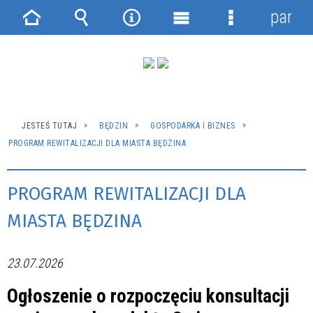
panel
Strona
Wyszukiwarka
Narzędzia
Menu
Menu
główna
główne
szczegółowe
JESTEŚ TUTAJ
BĘDZIN
GOSPODARKA I BIZNES
PROGRAM REWITALIZACJI DLA MIASTA BĘDZINA
PROGRAM REWITALIZACJI DLA
MIASTA BĘDZINA
23.07.2026
Ogłoszenie o rozpoczęciu konsultacji