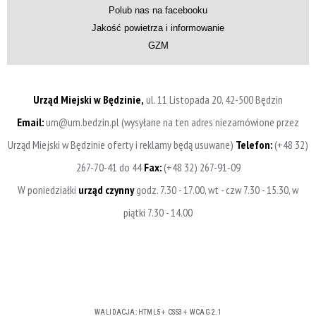
Polub nas na facebooku
Jakość powietrza i informowanie
GZM
Urząd Miejski w Będzinie,
ul. 11 Listopada 20, 42-500 Będzin
Email:
um@um.bedzin.pl (wysyłane na ten adres niezamówione przez
Urząd Miejski w Będzinie oferty i reklamy będą usuwane)
Telefon:
(+48 32)
267-70-41 do 44
Fax:
(+48 32) 267-91-09
W poniedziałki
urząd czynny
godz. 7.30 - 17.00, wt - czw 7.30 - 15.30, w
piątki 7.30 - 14.00
WALIDACJA:
HTML5
+
CSS3
+
WCAG 2.1