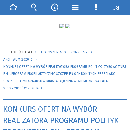
panel
Strona
Wyszukiwarka
Narzędzia
Menu
Menu
główna
główne
szczegółowe
JESTEŚ TUTAJ
OGŁOSZENIA
KONKURSY
ARCHIWUM 2020 R.
KONKURS OFERT NA WYBÓR REALIZATORA PROGRAMU POLITYKI ZDROWOTNEJ
PN. „PROGRAM PROFILAKTYCZNY SZCZEPIEŃ OCHRONNYCH PRZECIWKO
GRYPIE DLA MIESZKAŃCÓW MIASTA BĘDZINA W WIEKU 65+ NA LATA
2018 - 2020” W 2020 ROKU
KONKURS OFERT NA WYBÓR
REALIZATORA PROGRAMU POLITYKI