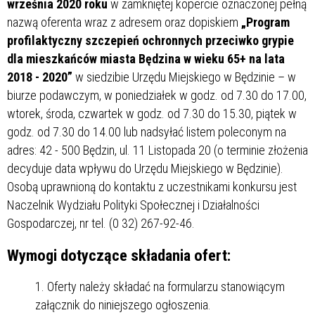
września 2020 roku
w zamkniętej kopercie oznaczonej pełną
nazwą oferenta wraz z adresem oraz dopiskiem
„Program
profilaktyczny szczepień ochronnych przeciwko grypie
dla mieszkańców miasta Będzina w wieku 65+ na lata
2018 - 2020”
w siedzibie Urzędu Miejskiego w Będzinie – w
biurze podawczym, w poniedziałek w godz. od 7.30 do 17.00,
wtorek, środa, czwartek w godz. od 7.30 do 15.30, piątek w
godz. od 7.30 do 14.00 lub nadsyłać listem poleconym na
adres: 42 - 500 Będzin, ul. 11 Listopada 20 (o terminie złożenia
decyduje data wpływu do Urzędu Miejskiego w Będzinie).
Osobą uprawnioną do kontaktu z uczestnikami konkursu jest
Naczelnik Wydziału Polityki Społecznej i Działalności
Gospodarczej, nr tel. (0 32) 267-92-46.
Wymogi dotyczące składania ofert:
Oferty należy składać na formularzu stanowiącym
załącznik do niniejszego ogłoszenia.