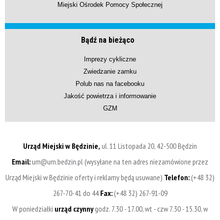
Miejski Ośrodek Pomocy Społecznej
Bądź na bieżąco
Imprezy cykliczne
Zwiedzanie zamku
Polub nas na facebooku
Jakość powietrza i informowanie
GZM
Urząd Miejski w Będzinie,
ul. 11 Listopada 20, 42-500 Będzin
Email:
um@um.bedzin.pl (wysyłane na ten adres niezamówione przez
Urząd Miejski w Będzinie oferty i reklamy będą usuwane)
Telefon:
(+48 32)
267-70-41 do 44
Fax:
(+48 32) 267-91-09
W poniedziałki
urząd czynny
godz. 7.30 - 17.00, wt - czw 7.30 - 15.30, w