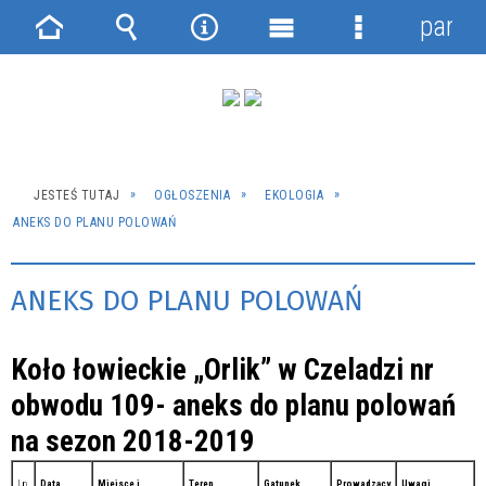
panel
Strona
Wyszukiwarka
Narzędzia
Menu
Menu
główna
główne
szczegółowe
JESTEŚ TUTAJ
OGŁOSZENIA
EKOLOGIA
ANEKS DO PLANU POLOWAŃ
ANEKS DO PLANU POLOWAŃ
Koło łowieckie „Orlik” w Czeladzi nr
obwodu 109- aneks do planu polowań
na sezon 2018-2019
Lp.
Data
Miejsce i
Teren
Gatunek
Prowadzący
Uwagi