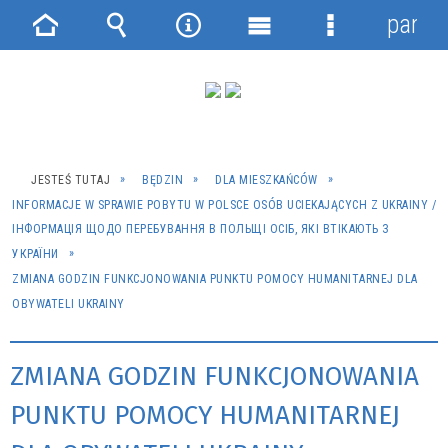
panel
Strona
Wyszukiwarka
Narzędzia
Menu
Menu
główna
główne
szczegółowe
JESTEŚ TUTAJ
BĘDZIN
DLA MIESZKAŃCÓW
INFORMACJE W SPRAWIE POBYTU W POLSCE OSÓB UCIEKAJĄCYCH Z UKRAINY /
ІНФОРМАЦІЯ ЩОДО ПЕРЕБУВАННЯ В ПОЛЬЩІ ОСІБ, ЯКІ ВТІКАЮТЬ З
УКРАЇНИ
ZMIANA GODZIN FUNKCJONOWANIA PUNKTU POMOCY HUMANITARNEJ DLA
OBYWATELI UKRAINY
ZMIANA GODZIN FUNKCJONOWANIA
PUNKTU POMOCY HUMANITARNEJ