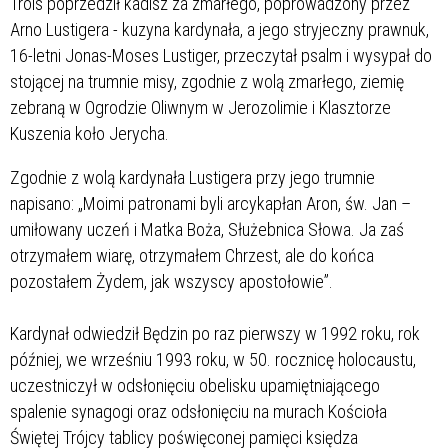
Trois poprzedził kadisz za zmarłego, poprowadzony przez
Arno Lustigera - kuzyna kardynała, a jego stryjeczny prawnuk,
16-letni Jonas-Moses Lustiger, przeczytał psalm i wysypał do
stojącej na trumnie misy, zgodnie z wolą zmarłego, ziemię
zebraną w Ogrodzie Oliwnym w Jerozolimie i Klasztorze
Kuszenia koło Jerycha.
Zgodnie z wolą kardynała Lustigera przy jego trumnie
napisano: „Moimi patronami byli arcykapłan Aron, św. Jan –
umiłowany uczeń i Matka Boża, Służebnica Słowa. Ja zaś
otrzymałem wiarę, otrzymałem Chrzest, ale do końca
pozostałem Żydem, jak wszyscy apostołowie”.
Kardynał odwiedził Będzin po raz pierwszy w 1992 roku, rok
później, we wrześniu 1993 roku, w 50. rocznicę holocaustu,
uczestniczył w odsłonięciu obelisku upamiętniającego
spalenie synagogi oraz odsłonięciu na murach Kościoła
Świętej Trójcy tablicy poświęconej pamięci księdza