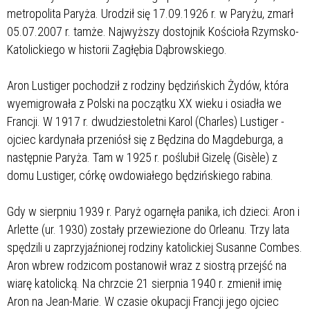
metropolita Paryża. Urodził się 17.09.1926 r. w Paryżu, zmarł
05.07.2007 r. tamże. Najwyższy dostojnik Kościoła Rzymsko-
Katolickiego w historii Zagłębia Dąbrowskiego.
Aron Lustiger pochodził z rodziny będzińskich Żydów, która
wyemigrowała z Polski na początku XX wieku i osiadła we
Francji. W 1917 r. dwudziestoletni Karol (Charles) Lustiger -
ojciec kardynała przeniósł się z Będzina do Magdeburga, a
następnie Paryża. Tam w 1925 r. poślubił Gizelę (Gisèle) z
domu Lustiger, córkę owdowiałego będzińskiego rabina.
Gdy w sierpniu 1939 r. Paryż ogarnęła panika, ich dzieci: Aron i
Arlette (ur. 1930) zostały przewiezione do Orleanu. Trzy lata
spędzili u zaprzyjaźnionej rodziny katolickiej Susanne Combes.
Aron wbrew rodzicom postanowił wraz z siostrą przejść na
wiarę katolicką. Na chrzcie 21 sierpnia 1940 r. zmienił imię
Aron na Jean-Marie. W czasie okupacji Francji jego ojciec