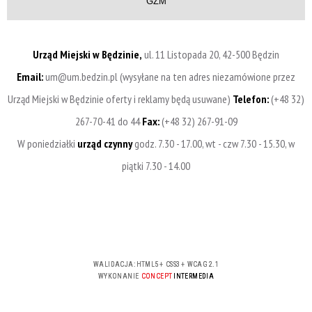
GZM
Urząd Miejski w Będzinie,
ul. 11 Listopada 20, 42-500 Będzin
Email:
um@um.bedzin.pl (wysyłane na ten adres niezamówione przez
Urząd Miejski w Będzinie oferty i reklamy będą usuwane)
Telefon:
(+48 32)
267-70-41 do 44
Fax:
(+48 32) 267-91-09
W poniedziałki
urząd czynny
godz. 7.30 - 17.00, wt - czw 7.30 - 15.30, w
piątki 7.30 - 14.00
WALIDACJA:
HTML5
+
CSS3
+
WCAG 2.1
WYKONANIE
CONCEPT
INTERMEDIA