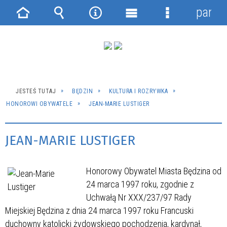
panel
Strona
Wyszukiwarka
Narzędzia
Menu
Menu
główna
główne
szczegółowe
JESTEŚ TUTAJ
BĘDZIN
KULTURA I ROZRYWKA
HONOROWI OBYWATELE
JEAN-MARIE LUSTIGER
JEAN-MARIE LUSTIGER
Honorowy Obywatel Miasta Będzina od
24 marca 1997 roku, zgodnie z
Uchwałą Nr XXX/237/97 Rady
Miejskiej Będzina z dnia 24 marca 1997 roku Francuski
duchowny katolicki żydowskiego pochodzenia, kardynał,