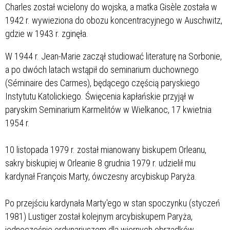
Charles został wcielony do wojska, a matka Gisèle została w
1942 r. wywieziona do obozu koncentracyjnego w Auschwitz,
gdzie w 1943 r. zginęła.
W 1944 r. Jean-Marie zaczął studiować literaturę na Sorbonie,
a po dwóch latach wstąpił do seminarium duchownego
(Séminaire des Carmes), będącego częścią paryskiego
Instytutu Katolickiego. Święcenia kapłańskie przyjął w
paryskim Seminarium Karmelitów w Wielkanoc, 17 kwietnia
1954 r.
10 listopada 1979 r. został mianowany biskupem Orleanu,
sakry biskupiej w Orleanie 8 grudnia 1979 r. udzielił mu
kardynał François Marty, ówczesny arcybiskup Paryża.
Po przejściu kardynała Marty'ego w stan spoczynku (styczeń
1981) Lustiger został kolejnym arcybiskupem Paryża,
jednocześnie ordynariuszem dla wiernych obrządków