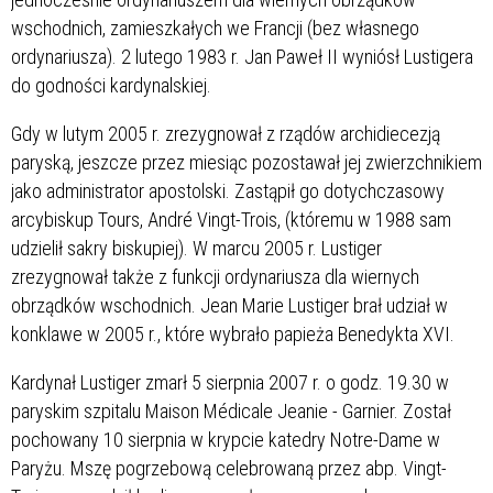
wschodnich, zamieszkałych we Francji (bez własnego
ordynariusza). 2 lutego 1983 r. Jan Paweł II wyniósł Lustigera
do godności kardynalskiej.
Gdy w lutym 2005 r. zrezygnował z rządów archidiecezją
paryską, jeszcze przez miesiąc pozostawał jej zwierzchnikiem
jako administrator apostolski. Zastąpił go dotychczasowy
arcybiskup Tours, André Vingt-Trois, (któremu w 1988 sam
udzielił sakry biskupiej). W marcu 2005 r. Lustiger
zrezygnował także z funkcji ordynariusza dla wiernych
obrządków wschodnich. Jean Marie Lustiger brał udział w
konklawe w 2005 r., które wybrało papieża Benedykta XVI.
Kardynał Lustiger zmarł 5 sierpnia 2007 r. o godz. 19.30 w
paryskim szpitalu Maison Médicale Jeanie - Garnier. Został
pochowany 10 sierpnia w krypcie katedry Notre-Dame w
Paryżu. Mszę pogrzebową celebrowaną przez abp. Vingt-