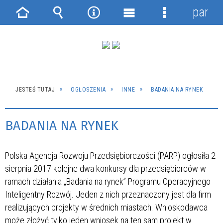
panel
Strona
Wyszukiwarka
Narzędzia
Menu
Menu
główna
główne
szczegółowe
JESTEŚ TUTAJ
OGŁOSZENIA
INNE
BADANIA NA RYNEK
BADANIA NA RYNEK
Polska Agencja Rozwoju Przedsiębiorczości (PARP) ogłosiła 2
sierpnia 2017 kolejne dwa konkursy dla przedsiębiorców w
ramach działania „Badania na rynek” Programu Operacyjnego
Inteligentny Rozwój. Jeden z nich przeznaczony jest dla firm
realizujących projekty w średnich miastach. Wnioskodawca
może złożyć tylko jeden wniosek na ten sam projekt w