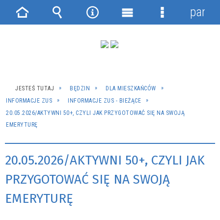
panel
Strona
Wyszukiwarka
Narzędzia
Menu
Menu
główna
główne
szczegółowe
JESTEŚ TUTAJ
BĘDZIN
DLA MIESZKAŃCÓW
INFORMACJE ZUS
INFORMACJE ZUS - BIEŻĄCE
20.05.2026/AKTYWNI 50+, CZYLI JAK PRZYGOTOWAĆ SIĘ NA SWOJĄ
EMERYTURĘ
20.05.2026/AKTYWNI 50+, CZYLI JAK
PRZYGOTOWAĆ SIĘ NA SWOJĄ
EMERYTURĘ