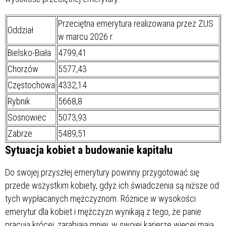
Przeciętna emerytura realizowana przez ZUS
Oddział
w marcu 2026 r.
Bielsko-Biała
4799,41
Chorzów
5577,43
Częstochowa
4332,14
Rybnik
5668,8
Sosnowiec
5073,93
Zabrze
5489,51
Sytuacja kobiet a budowanie kapitału
Do swojej przyszłej emerytury powinny przygotować się
przede wszystkim kobiety, gdyż ich świadczenia są niższe od
tych wypłacanych mężczyznom. Różnice w wysokości
emerytur dla kobiet i mężczyzn wynikają z tego, że panie
pracują krócej, zarabiają mniej, w swojej karierze więcej mają