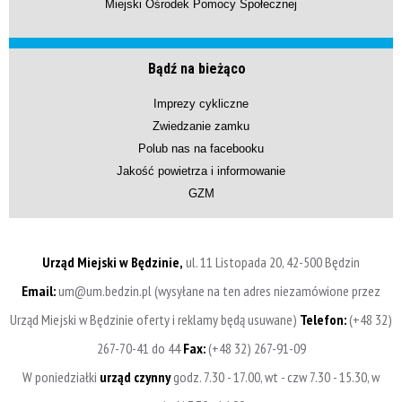
Miejski Ośrodek Pomocy Społecznej
Bądź na bieżąco
Imprezy cykliczne
Zwiedzanie zamku
Polub nas na facebooku
Jakość powietrza i informowanie
GZM
Urząd Miejski w Będzinie,
ul. 11 Listopada 20, 42-500 Będzin
Email:
um@um.bedzin.pl (wysyłane na ten adres niezamówione przez
Urząd Miejski w Będzinie oferty i reklamy będą usuwane)
Telefon:
(+48 32)
267-70-41 do 44
Fax:
(+48 32) 267-91-09
W poniedziałki
urząd czynny
godz. 7.30 - 17.00, wt - czw 7.30 - 15.30, w