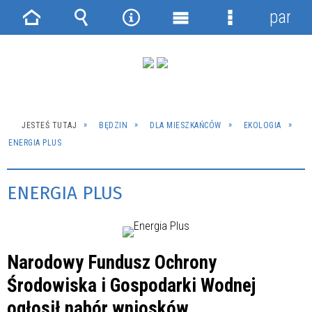
panel
Strona
Wyszukiwarka
Narzędzia
Menu
Menu
główna
główne
szczegółowe
JESTEŚ TUTAJ
BĘDZIN
DLA MIESZKAŃCÓW
EKOLOGIA
ENERGIA PLUS
ENERGIA PLUS
Narodowy Fundusz Ochrony
Środowiska i Gospodarki Wodnej
ogłosił nabór wniosków