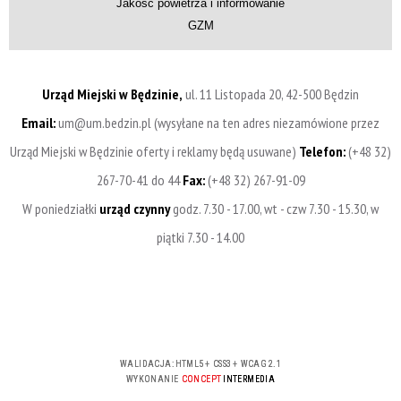
Jakość powietrza i informowanie
GZM
Urząd Miejski w Będzinie,
ul. 11 Listopada 20, 42-500 Będzin
Email:
um@um.bedzin.pl (wysyłane na ten adres niezamówione przez
Urząd Miejski w Będzinie oferty i reklamy będą usuwane)
Telefon:
(+48 32)
267-70-41 do 44
Fax:
(+48 32) 267-91-09
W poniedziałki
urząd czynny
godz. 7.30 - 17.00, wt - czw 7.30 - 15.30, w
piątki 7.30 - 14.00
WALIDACJA:
HTML5
+
CSS3
+
WCAG 2.1
WYKONANIE
CONCEPT
INTERMEDIA