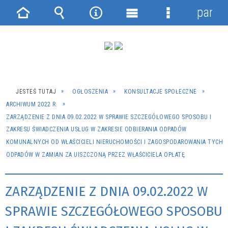
panel
Strona
Wyszukiwarka
Narzędzia
Menu
Menu
główna
główne
szczegółowe
JESTEŚ TUTAJ
OGŁOSZENIA
KONSULTACJE SPOŁECZNE
ARCHIWUM 2022 R.
ZARZĄDZENIE Z DNIA 09.02.2022 W SPRAWIE SZCZEGÓŁOWEGO SPOSOBU I
ZAKRESU ŚWIADCZENIA USŁUG W ZAKRESIE ODBIERANIA ODPADÓW
KOMUNALNYCH OD WŁAŚCICIELI NIERUCHOMOŚCI I ZAGOSPODAROWANIA TYCH
ODPADÓW W ZAMIAN ZA UISZCZONĄ PRZEZ WŁAŚCICIELA OPŁATĘ
ZARZĄDZENIE Z DNIA 09.02.2022 W
SPRAWIE SZCZEGÓŁOWEGO SPOSOBU