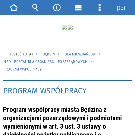
panel
Strona
Wyszukiwarka
Narzędzia
Menu
Menu
główna
główne
szczegółowe
JESTEŚ TUTAJ
BĘDZIN
DLA MIESZKAŃCÓW
NGO - PORTAL DLA ORGANIZACJI POZARZĄDOWYCH
PROGRAM WSPÓŁPRACY
PROGRAM WSPÓŁPRACY
Program współpracy miasta Będzina z
organizacjami pozarządowymi i podmiotami
wymienionymi w art. 3 ust. 3 ustawy o
działalności pożytku publicznego i o