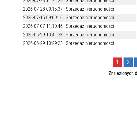
2026-07-28 11:21:29
Sprzedaż nieruchomości
UCZN
KARTA DUŻEJ RODZINY
OFERT
2026-07-28 09:15:37
Sprzedaż nieruchomości
2026-07-15 09:09:16
Sprzedaż nieruchomości
AWANS ZAWODOWY NAUCZYCIELI
ZAKŁA
2026-07-07 11:10:46
Sprzedaż nieruchomości
AKTYWIZACJA SPOŁECZNO–
PLAN 
NIEPU
2026-06-29 10:41:33
Sprzedaż nieruchomości
ZAWODOWA OSÓB
2026-06-29 10:29:23
Sprzedaż nieruchomości
NIEPEŁNOSPRAWNYCH
STYPENDIUM MIASTA BĘDZINA
PAŃST
PODATKI LOKALNE –
KAMPA
I ST. 
1
2
PODSTAWOWE INFORMACJE,
EKOLO
Znalezionych
STAWKI I FORMULARZE
DOTACJE DLA NIEPUBLICZNYCH
PROJE
MIĘDZ
SZKÓŁ I PRZEDSZKOLI W
LINEA
ZAPO
BĘDZINIE
PRACO
INFORMACJE ZUS
INFOR
INFORMACJE KRUS
POMOC ZDROWOTNA DLA
URZĄD
„PRZY
NAUCZYCIELI
PROG
SZANS