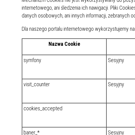
ZAKRE
internetowego, ani śledzenia ich nawigacji. Pliki Coo
danych osobowych, ani innych informacji, zebranych 
WAŻNA INFORMACJA - DOT.
PRZEPROWADZENIA OCENY
Dla naszego portalu internetowego wykorzystujemy nas
RYZYKA WEWNĘTRZNEGO
SYSTEMU WODOCIĄGOWEGO
Nazwa Cookie
symfony
Sesyjny
visit_counter
Sesyjny
cookies_accepted
baner_*
Sesyjny