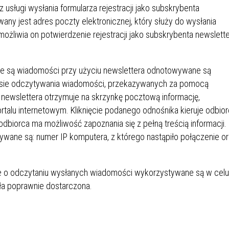
 usługi wysłania formularza rejestracji jako subskrybenta
ny jest adres poczty elektronicznej, który służy do wysłania
 Umożliwia on potwierdzenie rejestracji jako subskrybenta newslett
ne są wiadomości przy użyciu newslettera odnotowywane są
zasie odczytywania wiadomości, przekazywanych za pomocą
 newslettera otrzymuje na skrzynkę pocztową informację,
talu internetowym. Kliknięcie podanego odnośnika kieruje odbio
 odbiorca ma możliwość zapoznania się z pełną treścią informacji.
ane są: numer IP komputera, z którego nastąpiło połączenie o
cje o odczytaniu wysłanych wiadomości wykorzystywane są w celu
ała poprawnie dostarczona.