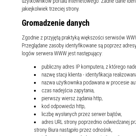
użytkowników portalu internetowego. Żadne dane iden
UCZN
jakiejkolwiek trzeciej strony.
KARTA DUŻEJ RODZINY
OFERT
Gromadzenie danych
AWANS ZAWODOWY NAUCZYCIELI
ZAKŁA
AKTYWIZACJA SPOŁECZNO–
PLAN 
NIEPU
Zgodnie z przyjętą praktyką większości serwisów W
ZAWODOWA OSÓB
NIEPEŁNOSPRAWNYCH
Przeglądane zasoby identyfikowane są poprzez adres
STYPENDIUM MIASTA BĘDZINA
PAŃST
logów serwera WWW jest następujący:
PODATKI LOKALNE –
KAMPA
I ST. 
publiczny adres IP komputera, z którego na
PODSTAWOWE INFORMACJE,
EKOLO
STAWKI I FORMULARZE
DOTACJE DLA NIEPUBLICZNYCH
PROJE
MIĘDZ
nazwę stacji klienta - identyfikacja realizowana
SZKÓŁ I PRZEDSZKOLI W
LINEA
ZAPO
nazwa użytkownika podawana w procesie auto
BĘDZINIE
PRACO
czas nadejścia zapytania,
INFORMACJE ZUS
INFOR
pierwszy wiersz żądania http,
kod odpowiedzi http,
liczbę wysłanych przez serwer bajtów,
INFORMACJE KRUS
POMOC ZDROWOTNA DLA
URZĄD
„PRZY
adres URL strony poprzednio odwiedzanej prze
NAUCZYCIELI
PROG
strony Biura nastąpiło przez odnośnik,
SZANS