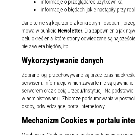
informacje o przeglądarce użytkownika,
MŁODZ
informacje o błędach, jakie nastąpiły przy real
SZANSA – FORMY AKTYWNEGO
MŁODZ
W LAT
WSPARCIA OBSZARU
BĘDZI
Dane te nie są kojarzone z konkretnymi osobami, przeg
ZREWITALIZOWANEGO
mowa w punkcie
Newsletter
. Dla zapewnienia jak na
celu określenia, które strony odwiedzane są najczęście
BĘDZIŃSKA AKADEMIA MAŁEGO
AKCJA
nie zawiera błędów, itp.
SPORTOWCA
ALKO
Wykorzystywanie danych
PROJEKT EKOLIDERKI
PRACA
Zebrane logi przechowywane są przez czas nieokreślo
WZMOCNIENIE PROCESU
INFOR
serwisem. Informacje w nich zawarte nie są ujawnian
SPRAWIEDLIWEJ TRANSFORMACJI
WYMAG
serwerem oraz siecią Urzędu/Instytucji. Na podstawi
ŚLĄSKA
w administrowaniu. Zbiorcze podsumowania w postaci t
KONKURS FOTOGRAFICZNY
URZĄD 
osoby, odwiedzającej portal internetowy.
„METROPOLIA. PRZEZ PRYZMAT
KONKU
Mechanizm Cookies w portalu int
WODY”
PRZEW
NADZO
NAJLE
Mechanizm Cookies nie jest wykorzystywany do pozyski