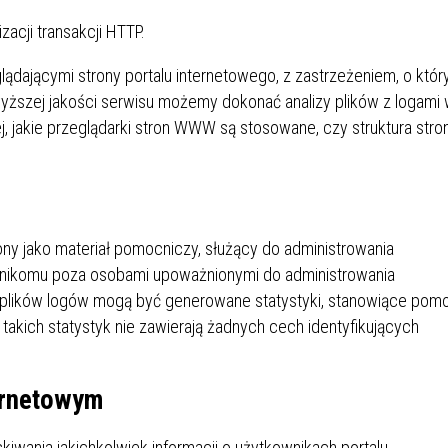
IEŻY „PRZYJAZNA SZKOŁA”
izacji transakcji HTTP.
IEŻOWA RADA MIASTA
ACH 2025-2027
WYKAZ ZWIERZĄT ODŁOWI
NA
Z TERENU MIASTA
lądającymi strony portalu internetowego, z zastrzeżeniem, o któ
jwyższej jakości serwisu możemy dokonać analizy plików z logami
j, jakie przeglądarki stron WWW są stosowane, czy struktura stro
 ŻYJ ZDROWO BEZ
GDZIE MOŻNA ZNALEŹĆ I J
HOLU
WYGLĄDA PRACA W NGO?
PORADY OD PRACA.PL
 W WOJSKU JAKO
BEZPŁATNY PORADNIK DLA
ny jako materiał pomocniczy, służący do administrowania
MATYK – JAK ZOSTAĆ?
KULTURY
e nikomu poza osobami upoważnionymi do administrowania
ANIA, ZAROBKI
e plików logów mogą być generowane statystyki, stanowiące pom
akich statystyk nie zawierają żadnych cech identyfikujących
KNF - XV EDYCJA
KATOWICE OTWIERAJĄ DRZW
RSU O NAGRODĘ
CENTRUM ZARZĄDZANIA
ernetowym
ODNICZĄCEGO KOMISJI
RUCHEM
RU FINANSOWEGO ZA
PSZĄ PRACĘ DOKTORSKĄ Z
wania jakichkolwiek informacji o użytkownikach portalu