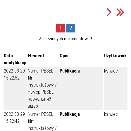
1
2
Znalezionych dokumentów:
7
Data
Element
Opis
Użytkownik
modyfikacji
2022-03-29
Numer PESEL -
Publikacja
ksiwiec
15:22:52
film
instruktażowy /
Номер PESEL -
навчальний
відео
2022-03-29
Numer PESEL -
Publikacja
ksiwiec
15:22:42
film
instruktażowy /