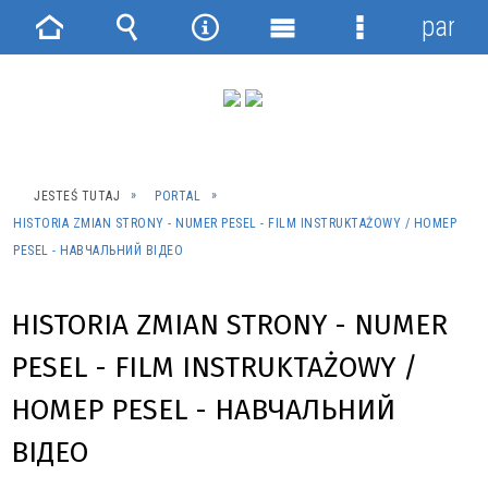
panel
Strona
Wyszukiwarka
Narzędzia
Menu
Menu
główna
główne
szczegółowe
JESTEŚ TUTAJ
PORTAL
HISTORIA ZMIAN STRONY - NUMER PESEL - FILM INSTRUKTAŻOWY / НОМЕР
PESEL - НАВЧАЛЬНИЙ ВІДЕО
HISTORIA ZMIAN STRONY - NUMER
PESEL - FILM INSTRUKTAŻOWY /
НОМЕР PESEL - НАВЧАЛЬНИЙ
ВІДЕО