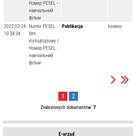
Номер PESEL -
навчальний
фільм
2022-03-24
Numer PESEL -
Publikacja
ksiwiec
10:34:34
film
instruktażowy /
Номер PESEL -
навчальний
фільм
1
2
Znalezionych dokumentów:
7
E-urząd