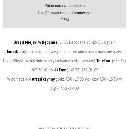
Polub nas na facebooku
Jakość powietrza i informowanie
GZM
Urząd Miejski w Będzinie,
ul. 11 Listopada 20, 42-500 Będzin
Email:
um@um.bedzin.pl (wysyłane na ten adres niezamówione przez
Urząd Miejski w Będzinie oferty i reklamy będą usuwane)
Telefon:
(+48 32)
267-70-41 do 44
Fax:
(+48 32) 267-91-09
W poniedziałki
urząd czynny
godz. 7.30 - 17.00, wt - czw 7.30 - 15.30, w
piątki 7.30 - 14.00
WALIDACJA:
HTML5
+
CSS3
+
WCAG 2.1