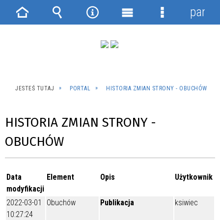
panel
Strona
Wyszukiwarka
Narzędzia
Menu
Menu
główna
główne
szczegółowe
JESTEŚ TUTAJ
PORTAL
HISTORIA ZMIAN STRONY - OBUCHÓW
HISTORIA ZMIAN STRONY -
OBUCHÓW
Data
Element
Opis
Użytkownik
modyfikacji
2022-03-01
Obuchów
Publikacja
ksiwiec
10:27:24