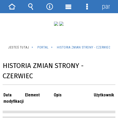
panel
Strona
Wyszukiwarka
Narzędzia
Menu
Menu
główna
główne
szczegółowe
JESTEŚ TUTAJ
PORTAL
HISTORIA ZMIAN STRONY - CZERWIEC
HISTORIA ZMIAN STRONY -
CZERWIEC
Data
Element
Opis
Użytkownik
modyfikacji